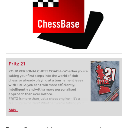
Fritz 21
YOUR PERSONAL CHESS COACH - Whether you’re
taking your first steps into the world of club
chess, or already playing at a tournament level:
with FRITZ, you can train more efficiently,
intelligently and with a more personalised
approach than ever before.
FRITZ is more than just a chess engine – it’s a
training revolution! Whether you’re taking your
first steps into the world of club chess, or already
Más...
playing at a tournament level: with FRITZ, you can
train more efficiently, intelligently and with a
more personalised approach than ever before.