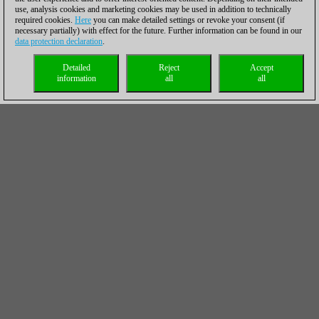
use, analysis cookies and marketing cookies may be used in addition to technically
required cookies.
Here
you can make detailed settings or revoke your consent (if
necessary partially) with effect for the future. Further information can be found in our
data protection declaration
.
Detailed
Reject
Accept
information
all
all
Pequeños cambios suponen grandes