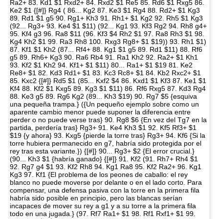
Ra2+ 83. Kd1 $1 Rxd2+ 84. Rxd2 $1 Re5 85. Rd6 $1 Rxg5 86.
Ke2 $1 {[#]} Rg4 ( 86... Kg2 87. Ke3 $1 Rg4 88. Rd2+ $1 Kg3
89. Rd1 $1 g5 90. Rg1+ Kh3 91. Rh1+ $1 Kg2 92. Rh5 $1 Kg3
(92... Rg3+ 93. Ke4 $1 $11) (92... Kg1 93. Kf3 Rg2 94. Rh8 g4+
95. Kf4 g3 96. Ra8 $11 (96. Kf3 $4 Rh2 $1 97. Ra8 Rh3 $1 98.
Kg4 Kh2 $1 99. Ra3 Rh8 100. Rxg3 Rg8+ $1 $19)) 93. Rh1 $1)
87. Kf1 $1 Kh2 (87... Rf4+ 88. Kg1 $1 g5 89. Rd1 $11) 88. Rf6
g5 89. Rh6+ Kg3 90. Ra6 Rb4 91. Ra1 Kh2 92. Ra2+ $1 Kh1
93. Kf2 $1 Kh2 94. Kf1+ $1 $11) 80... Ra1+ $1 $19 81. Ke2
Re8+ $1 82. Kd3 Rd1+ $1 83. Kc3 Rc8+ $1 84. Kb2 Rxc2+ $1
85. Kxc2 {[#]} Rd5 $1 (85... Kxf2 $4 86. Kxd1 $1 Kf3 87. Ke1 $1
Kf4 88. Kf2 $1 Kxg5 89. Kg3 $1 $11) 86. Rf6 Rxg5 87. Kd3 Rg4
88. Ke3 g5 89. Rg6 Kg2 (89... Kh3 $19) 90. Rg7 $5 {esquiva
una pequeña trampa.} ({Un pequeño ejemplo sobre como un
aparente cambio menor puede suponer la diferencia entre
perder o no puede verse tras} 90. Rg8 $6 {En vez del Tg7 en la
partida, perdería tras} Rg3+ 91. Ke4 Kh3 $1 92. Kf5 Rf3+ $1
$19 {y ahora} 93. Kxg5 {pierde la torre tras} Rg3+ 94. Kf6 {Si la
torre hubiera permanecido en g7, habría sido protegida por el
rey tras esta variante.}) {[#]} 90... Rg3+ $2 {El error crucial.}
(90... Kh3 $1 {habría ganado} {[#]} 91. Kf2 (91. Rh7+ Rh4 $1
92. Rg7 g4 $1 93. Kf2 Rh8 94. Kg1 Ra8 95. Kf2 Ra2+ 96. Kg1
Kg3 97. Kf1 {El problema de los peones de caballo: el rey
blanco no puede moverse por delante o en el lado corto. Para
compensar, una defensa pasiva con la torre en la primera fila
habría sido posible en principio, pero las blancas serían
incapaces de mover su rey a g1 y a su torre a la primera fila
todo en una jugada.} (97. Rf7 Ra1+ $1 98. Rf1 Rxf1+ $1 99.