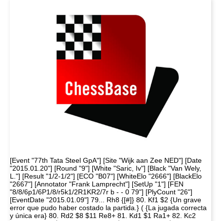
[Event "77th Tata Steel GpA"] [Site "Wijk aan Zee NED"] [Date
"2015.01.20"] [Round "9"] [White "Saric, Iv"] [Black "Van Wely,
L."] [Result "1/2-1/2"] [ECO "B07"] [WhiteElo "2666"] [BlackElo
"2667"] [Annotator "Frank Lamprecht"] [SetUp "1"] [FEN
"8/8/6p1/6P1/8/r5k1/2R1KR2/7r b - - 0 79"] [PlyCount "26"]
[EventDate "2015.01.09"] 79... Rh8 {[#]} 80. Kf1 $2 {Un grave
error que pudo haber costado la partida.} ( {La jugada correcta
y única era} 80. Rd2 $8 $11 Re8+ 81. Kd1 $1 Ra1+ 82. Kc2