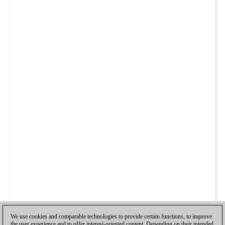
We use cookies and comparable technologies to provide certain functions, to improve
the user experience and to offer interest-oriented content. Depending on their intended