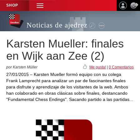
SHOP
TOGGLE
NAVIGATION
Noticias de ajedrez
Karsten Mueller: finales
en Wijk aan Zee (2)
por Karsten Müller
Me gusta!
|
0 Comentarios
27/01/2015 – Karsten Mueller formó equipo con su colega
Frank Lamprecht para analizar un par de fascinantes finales
para disfrute y aprendizaje de los visitantes de la web. Ambos
han colaborado en obras clásicas sobre finales, destancando
"Fundamental Chess Endings". Sacando partido a las partidas...