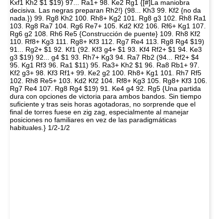
Kxf1 Kh2 $1 $19) 97... Ra1+ 98. Ke2 Rg1 {[#]La maniobra
decisiva. Las negras preparan Rh2!} (98... Kh3 99. Kf2 {no da
nada.}) 99. Rg8 Kh2 100. Rh8+ Kg2 101. Rg8 g3 102. Rh8 Ra1
103. Rg8 Ra7 104. Rg6 Re7+ 105. Kd2 Kf2 106. Rf6+ Kg1 107.
Rg6 g2 108. Rh6 Re5 {Construcción de puente} 109. Rh8 Kf2
110. Rf8+ Kg3 111. Rg8+ Kf3 112. Rg7 Re4 113. Rg8 Rg4 $19)
91... Rg2+ $1 92. Kf1 (92. Kf3 g4+ $1 93. Kf4 Rf2+ $1 94. Ke3
g3 $19) 92... g4 $1 93. Rh7+ Kg3 94. Ra7 Rb2 (94... Rf2+ $4
95. Kg1 Rf3 96. Ra1 $11) 95. Ra3+ Kh2 $1 96. Ra8 Rb1+ 97.
Kf2 g3+ 98. Kf3 Rf1+ 99. Ke2 g2 100. Rh8+ Kg1 101. Rh7 Rf5
102. Rh8 Re5+ 103. Kd2 Kf2 104. Rf8+ Kg3 105. Rg8+ Kf3 106.
Rg7 Re4 107. Rg8 Rg4 $19) 91. Ke4 g4 92. Rg5 {Una partida
dura con opciones de victoria para ambos bandos. Sin tiempo
suficiente y tras seis horas agotadoras, no sorprende que el
final de torres fuese en zig zag, especialmente al manejar
posiciones no familiares en vez de las paradigmáticas
habituales.} 1/2-1/2