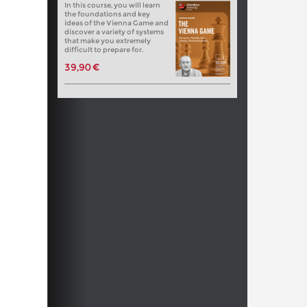
In this course, you will learn
the foundations and key
ideas of the Vienna Game and
discover a variety of systems
that make you extremely
difficult to prepare for.
39,90 €