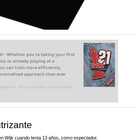
Whether you’re taking your first
ss, or already playing at a
ou can train more efficiently,
personalised approach than ever
engine – it’s a training revolution!
t steps into the world of club chess,
ent level: with FRITZ, you can train
 and with a more personalised
trizante
o en Wijk cuando tenía 13 años, como espectador.