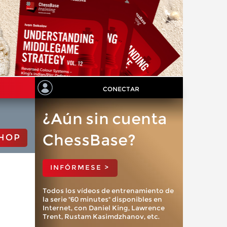
CONECTAR
¿Aún sin cuenta
ChessBase?
HOP
INFÓRMESE >
Todos los vídeos de entrenamiento de
la serie "60 minutes" disponibles en
Internet, con Daniel King, Lawrence
Trent, Rustam Kasimdzhanov, etc.