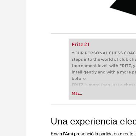
Fritz 21
YOUR PERSONAL CHESS COACH - 
steps into the world of club che
tournament level: with FRITZ, y
intelligently and with a more 
before.
FRITZ is more than just a chess 
Whether you’re taking your firs
Más...
or already playing at a tournam
more efficiently, intelligently
approach than ever before.
Una experiencia elec
Erwin l'Ami presenció la partida en direct