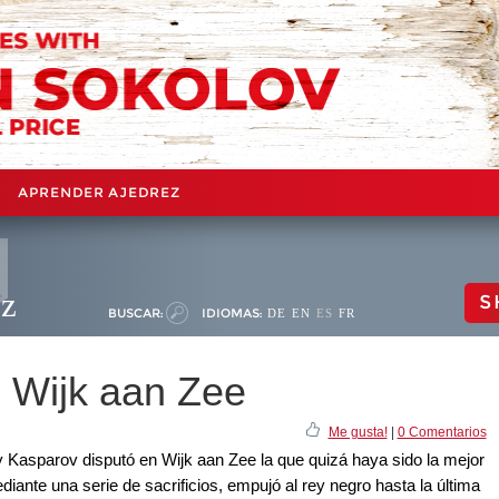
APRENDER AJEDREZ
ez
S
BUSCAR:
IDIOMAS:
DE
EN
ES
FR
 Wijk aan Zee
Me gusta!
|
0 Comentarios
y Kasparov disputó en Wijk aan Zee la que quizá haya sido la mejor
diante una serie de sacrificios, empujó al rey negro hasta la última