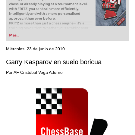
chess, or already playing at a tournament level:
with FRITZ, you can train more efficiently,
intelligently and with a more personalised
approach than ever before.
FRITZ is more than just a chess engine – it’s a
training revolution! Whether you’re taking your
first steps into the world of club chess, or already
Más...
playing at a tournament level: with FRITZ, you can
train more efficiently, intelligently and with a
more personalised approach than ever before.
Miércoles, 23 de junio de 2010
Garry Kasparov en suelo boricua
Por AF Cristóbal Vega Adorno