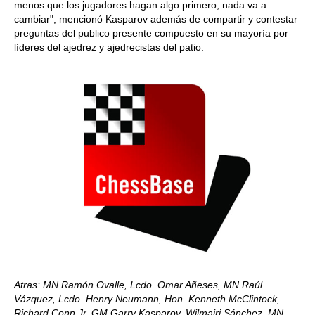
menos que los jugadores hagan algo primero, nada va a
cambiar", mencionó Kasparov además de compartir y contestar
preguntas del publico presente compuesto en su mayoría por
líderes del ajedrez y ajedrecistas del patio.
Atras: MN Ramón Ovalle, Lcdo. Omar Añeses, MN Raúl
Vázquez, Lcdo. Henry Neumann, Hon. Kenneth McClintock,
Richard Conn Jr, GM Garry Kasparov, Wilmairi Sánchez, MN