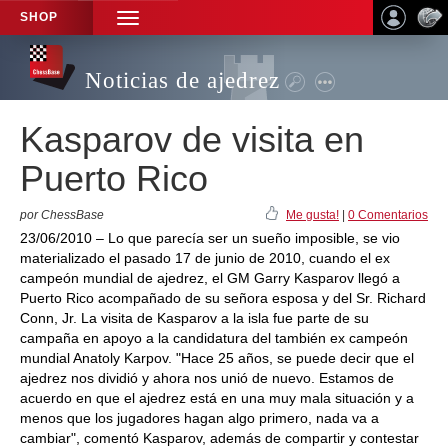
SHOP
TOGGLE
NAVIGATION
Noticias de ajedrez
Kasparov de visita en
Puerto Rico
por ChessBase
Me gusta!
|
0 Comentarios
23/06/2010 – Lo que parecía ser un sueño imposible, se vio
materializado el pasado 17 de junio de 2010, cuando el ex
campeón mundial de ajedrez, el GM Garry Kasparov llegó a
Puerto Rico acompañado de su señora esposa y del Sr. Richard
Conn, Jr. La visita de Kasparov a la isla fue parte de su
campaña en apoyo a la candidatura del también ex campeón
mundial Anatoly Karpov. "Hace 25 años, se puede decir que el
ajedrez nos dividió y ahora nos unió de nuevo. Estamos de
acuerdo en que el ajedrez está en una muy mala situación y a
menos que los jugadores hagan algo primero, nada va a
cambiar", comentó Kasparov, además de compartir y contestar