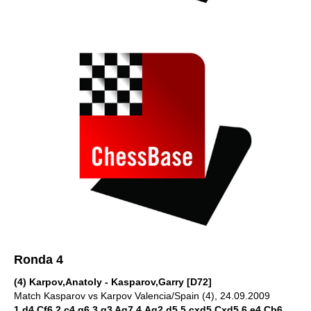
Ronda 4
(4) Karpov,Anatoly - Kasparov,Garry [D72]
Match Kasparov vs Karpov Valencia/Spain (4), 24.09.2009
1.d4 Cf6 2.c4 g6 3.g3 Ag7 4.Ag2 d5 5.cxd5 Cxd5 6.e4 Cb6