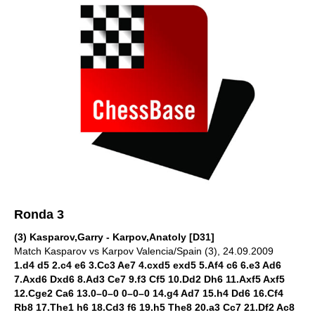
Ronda 3
(3) Kasparov,Garry - Karpov,Anatoly [D31]
Match Kasparov vs Karpov Valencia/Spain (3), 24.09.2009
1.d4 d5 2.c4 e6 3.Cc3 Ae7 4.cxd5 exd5 5.Af4 c6 6.e3 Ad6
7.Axd6 Dxd6 8.Ad3 Ce7 9.f3 Cf5 10.Dd2 Dh6 11.Axf5 Axf5
12.Cge2 Ca6 13.0–0–0 0–0–0 14.g4 Ad7 15.h4 Dd6 16.Cf4
Rb8 17.The1 h6 18.Cd3 f6 19.h5 The8 20.a3 Cc7 21.Df2 Ac8