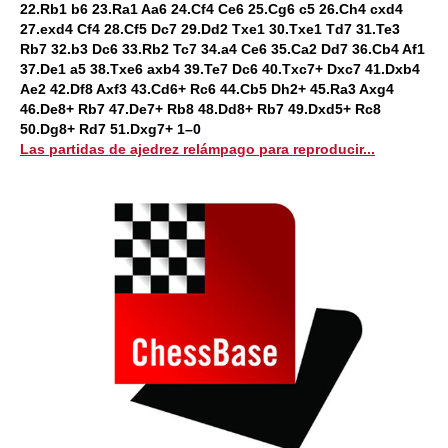
22.Rb1 b6 23.Ra1 Aa6 24.Cf4 Ce6 25.Cg6 c5 26.Ch4 cxd4
27.exd4 Cf4 28.Cf5 Dc7 29.Dd2 Txe1 30.Txe1 Td7 31.Te3
Rb7 32.b3 Dc6 33.Rb2 Tc7 34.a4 Ce6 35.Ca2 Dd7 36.Cb4 Af1
37.De1 a5 38.Txe6 axb4 39.Te7 Dc6 40.Txc7+ Dxc7 41.Dxb4
Ae2 42.Df8 Axf3 43.Cd6+ Rc6 44.Cb5 Dh2+ 45.Ra3 Axg4
46.De8+ Rb7 47.De7+ Rb8 48.Dd8+ Rb7 49.Dxd5+ Rc8
50.Dg8+ Rd7 51.Dxg7+ 1–0
Las partidas de ajedrez relámpago para reproducir...