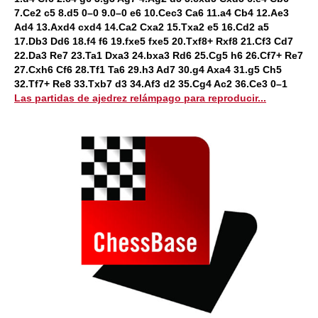
7.Ce2 c5 8.d5 0–0 9.0–0 e6 10.Cec3 Ca6 11.a4 Cb4 12.Ae3
Ad4 13.Axd4 cxd4 14.Ca2 Cxa2 15.Txa2 e5 16.Cd2 a5
17.Db3 Dd6 18.f4 f6 19.fxe5 fxe5 20.Txf8+ Rxf8 21.Cf3 Cd7
22.Da3 Re7 23.Ta1 Dxa3 24.bxa3 Rd6 25.Cg5 h6 26.Cf7+ Re7
27.Cxh6 Cf6 28.Tf1 Ta6 29.h3 Ad7 30.g4 Axa4 31.g5 Ch5
32.Tf7+ Re8 33.Txb7 d3 34.Af3 d2 35.Cg4 Ac2 36.Ce3 0–1
Las partidas de ajedrez relámpago para reproducir...