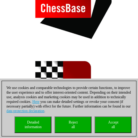
We use cookies and comparable technologies to provide certain functions, to improve
the user experience and to offer interest-oriented content. Depending on their intended
use, analysis cookies and marketing cookies may be used in addition to technically
required cookies.
Here
you can make detailed settings or revoke your consent (if
necessary partially) with effect for the future. Further information can be found in our
data protection declaration
.
Detailed
Reject
Accept
information
all
all