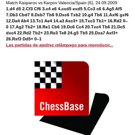
Match Kasparov vs Karpov Valencia/Spain (6), 24.09.2009
1.d4 d5 2.Cf3 Cf6 3.c4 e6 4.cxd5 exd5 5.Cc3 c6 6.Ag5 Af5
7.Db3 Cbd7 8.Dxb7 Tb8 9.Dxc6 Txb2 10.g4 Tb6 11.Axf6 gxf6
12.Da4 Ab4 13.Tc1 Ae4 14.a3 Axc3+ 15.Txc3 Tb1+ 16.Rd2 0–
0 17.Ag2 Tb2+ 18.Re1 Cb6 19.Dc6 Cc4 20.Txc4 Tb6 21.Dc5
dxc4 22.Rd2 Tb2+ 23.Re3 Te8 24.g5 Tb5 25.Dxa7 Axf3+
26.Rxf3 Dd5+ 0–1
Las partidas de ajedrez relámpago para reproducir...