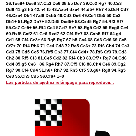
36.Txe8+ Dxe8 37.Ca3 Dc6 38.b5 Dc7 39.Cc2 Rg7 40.Ce3
Dd6 41.g3 h5 42.h4 f5 43.Axc4 dxc4 44.d5+ Rh7 45.Dd4 Cd7
46.Cxc4 Db4 47.d6 Dxb5 48.Cd2 Dc6 49.Cc4 Db5 50.Ce3
Db1+ 51.Rg2 Db7+ 52.Dd5 Dxd5+ 53.Cxd5 Rg7 54.Rf3 Rf7
55.Cc7 Ce5+ 56.Rf4 Cc4 57.d7 Re7 58.Rg5 Cd2 59.Rxg6 Ce4
60.Rxf5 Cxf2 61.Ce6 Rxd7 62.Cf4 Re7 63.Cxh5 Rf7 64.g4
Cd1 65.Cf4 Ce3+ 66.Rg5 Rg7 67.h5 Cc4 68.Cd3 Cd6 69.Cc5
Cf7+ 70.Rf4 Rh6 71.Ce4 Cd8 72.Re5 Cc6+ 73.Rf6 Cb4 74.Cc3
Cd3 75.Cd5 Cc5 76.Rf5 Cb3 77.Cf4 Cd4+ 78.Rf6 Cf3 79.Cd3
Ch2 80.Rf5 Cf3 81.Ce5 Cd2 82.Rf4 Cb3 83.Cf7+ Rg7 84.Cd6
Cd4 85.g5 Ce6+ 86.Rg4 Rh7 87.Cf5 Cf8 88.Ch4 Ce6 89.Cg2
Rg7 90.Cf4 Cd4 91.h6+ Rh7 92.Rh5 Cf5 93.g6+ Rg8 94.Rg5
Ce3 95.Ch5 Cd5 96.Cf6+ 1–0
Las partidas de ajedrez relámpago para reproducir...