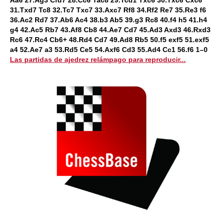
31.Txd7 Tc8 32.Tc7 Txc7 33.Axc7 Rf8 34.Rf2 Re7 35.Re3 f6
36.Ac2 Rd7 37.Ab6 Ac4 38.b3 Ab5 39.g3 Rc8 40.f4 h5 41.h4
g4 42.Ac5 Rb7 43.Af8 Cb8 44.Ae7 Cd7 45.Ad3 Axd3 46.Rxd3
Rc6 47.Rc4 Cb6+ 48.Rd4 Cd7 49.Ad8 Rb5 50.f5 exf5 51.exf5
a4 52.Ae7 a3 53.Rd5 Ce5 54.Axf6 Cd3 55.Ad4 Cc1 56.f6 1–0
Las partidas de ajedrez relámpago para reproducir...