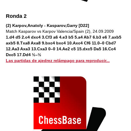
Ronda 2
(2) Karpov,Anatoly - Kasparov,Garry [D22]
Match Kasparov vs Karpov Valencia/Spain (2), 24.09.2009
1.d4 d5 2.c4 dxc4 3.Cf3 a6 4.e3 b5 5.a4 Ab7 6.b3 e6 7.axb5
axb5 8.Txa8 Axa8 9.bxc4 bxc4 10.Axc4 Cf6 11.0–0 Cbd7
12.Aa3 Axa3 13.Cxa3 0–0 14.Ae2 c5 15.dxc5 Da5 16.Cc4
Dxc5 17.Dd4 ½–½
Las partidas de ajedrez relámpago para reproducir...