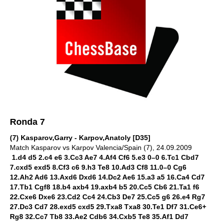
Ronda 7
(7) Kasparov,Garry - Karpov,Anatoly [D35]
Match Kasparov vs Karpov Valencia/Spain (7), 24.09.2009
1.d4 d5 2.c4 e6 3.Cc3 Ae7 4.Af4 Cf6 5.e3 0–0 6.Tc1 Cbd7
7.cxd5 exd5 8.Cf3 c6 9.h3 Te8 10.Ad3 Cf8 11.0–0 Cg6
12.Ah2 Ad6 13.Axd6 Dxd6 14.Dc2 Ae6 15.a3 a5 16.Ca4 Cd7
17.Tb1 Cgf8 18.b4 axb4 19.axb4 b5 20.Cc5 Cb6 21.Ta1 f6
22.Cxe6 Dxe6 23.Cd2 Cc4 24.Cb3 De7 25.Cc5 g6 26.e4 Rg7
27.Dc3 Cd7 28.exd5 cxd5 29.Txa8 Txa8 30.Te1 Df7 31.Ce6+
Rg8 32.Cc7 Tb8 33.Ae2 Cdb6 34.Cxb5 Te8 35.Af1 Dd7