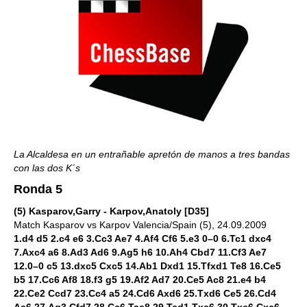
La Alcaldesa en un entrañable apretón de manos a tres bandas
con las dos K´s
Ronda 5
(5) Kasparov,Garry - Karpov,Anatoly [D35]
Match Kasparov vs Karpov Valencia/Spain (5), 24.09.2009
1.d4 d5 2.c4 e6 3.Cc3 Ae7 4.Af4 Cf6 5.e3 0–0 6.Tc1 dxc4
7.Axc4 a6 8.Ad3 Ad6 9.Ag5 h6 10.Ah4 Cbd7 11.Cf3 Ae7
12.0–0 c5 13.dxc5 Cxc5 14.Ab1 Dxd1 15.Tfxd1 Te8 16.Ce5
b5 17.Cc6 Af8 18.f3 g5 19.Af2 Ad7 20.Ce5 Ac8 21.e4 b4
22.Ce2 Ccd7 23.Cc4 a5 24.Cd6 Axd6 25.Txd6 Ce5 26.Cd4
Aa6 27.Ag3 Cfd7 28.Cc6 Tac8 29.Tcd1 Txc6 30.Txc6 Cxc6