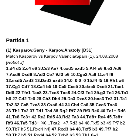
Partida 1
(1) Kasparov,Garry - Karpov,Anatoly [D31]
Match Kasparov vs Karpov Valencia/Spain (1), 24.09.2009
[Robot 3]
1.d4 d5 2.c4 e6 3.Cc3 Ae7 4.cxd5 exd5 5.Af4 c6 6.e3 Ad6
7.Axd6 Dxd6 8.Ad3 Ce7 9.f3 b6 10.Cge2 Aa6 11.e4 f6
12.exd5 Axd3 13.Dxd3 cxd5 14.0–0 0–0 15.f4 f5 16.Rh1 a6
17.Cg1 Cd7 18.Ca4 b5 19.Cc5 Cxc5 20.dxc5 Dxc5 21.Tac1
Dd6 22.Tfe1 Tac8 23.Txc8 Txc8 24.Cf3 Tc4 25.g3 Te4 26.Tc1
h6 27.Cd2 Te6 28.Cb3 Db4 29.Dc3 Dxc3 30.bxc3 Te2 31.Ta1
Tc2 32.Cc5 Txc3 33.Cxa6 d4 34.Cb4 Cc6 35.Cxc6 Txc6
36.Tb1 Tc2 37.Td1 Tc4 38.Rg2 Rf7 39.Rf3 Re6 40.Te1+ Rd6
41.Te8 Tc3+ 42.Re2 Rd5 43.Rd2 Ta3 44.Td8+ Re4 45.Te8+
Rf3 46.Te5 Td3+
[46...Txa2+ 47.Rd3 b4 48.Txf5 b3 49.Tf7 b2
50.Tb7 h5 51.Rxd4 h4]
47.Rxd3 b4 48.Txf5 b3 49.Tf7 b2
50.Tb7 h5 51.Rxd4 h4 52.Txb2 h3 53.Tb1 0–1