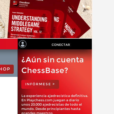
CONECTAR
¿Aún sin cuenta
ChessBase?
HOP
INFÓRMESE >
La experiencia ajedrecística definitiva.
En Playchess.com juegan a diario
unos 20.000 ajedrecistas de todo el
mundo. Desde principiantes hasta
grandes maestros.