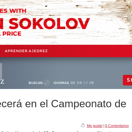
APRENDER AJEDREZ
ez
S
BUSCAR:
IDIOMAS:
DE
EN
ES
FR
ecerá en el Campeonato de
Me gusta!
|
0 Comentarios