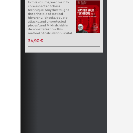
In this volume, we dive into
core aspects of chess
technique. Smyslov taught
the principle of tactical
hierarchy, “checks, double
attacks, and unprotected
pieces”, and Mikhalchishin
demonstrates how this
method of calculation is vital.
34,90 €