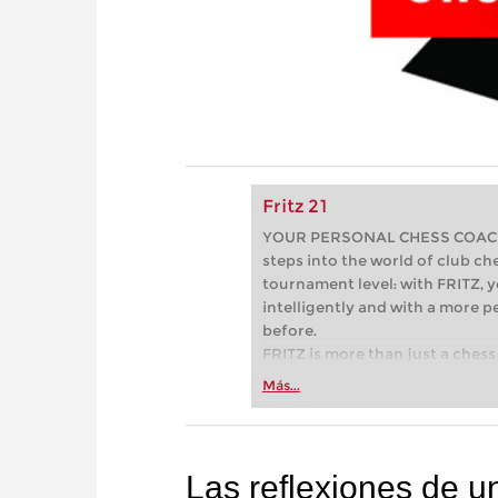
Fritz 21
YOUR PERSONAL CHESS COACH - 
steps into the world of club che
tournament level: with FRITZ, y
intelligently and with a more 
before.
FRITZ is more than just a chess 
Whether you’re taking your firs
Más...
or already playing at a tournam
more efficiently, intelligently
approach than ever before.
Las reflexiones de 