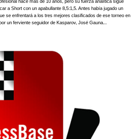
fesional hace más de 10 años, pero su fuerza analítica sigue
icar a Short con un apabullante 8,5:1,5. Antes había jugado un
e se enfrentará a los tres mejores clasificados de ese torneo en
 por un ferviente seguidor de Kasparov, José Gauna...