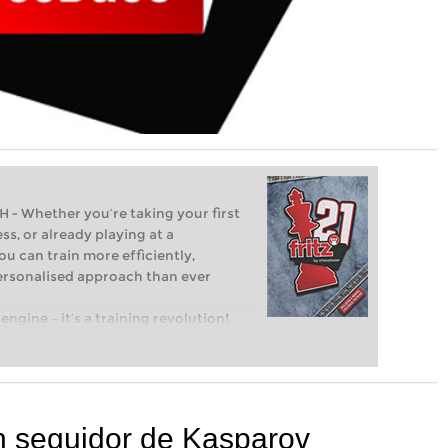
Whether you’re taking your first
ss, or already playing at a
ou can train more efficiently,
personalised approach than ever
engine – it’s a training revolution!
t steps into the world of club chess,
ent level: with FRITZ, you can train
 and with a more personalised
un seguidor de Kasparov