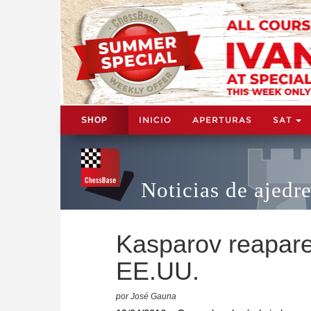
INICIO
APERTURAS
SAT
SHOP
Noticias de ajedr
Kasparov reapar
EE.UU.
por José Gauna