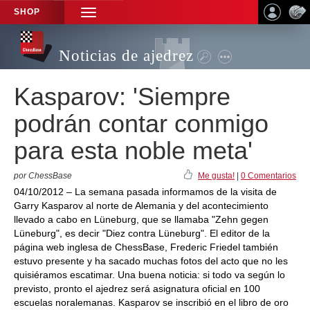
SHOP
TOGGLE
NAVIGATION
Noticias de ajedrez
Kasparov: 'Siempre
podrán contar conmigo
para esta noble meta'
por ChessBase
Me gusta!
|
0 Comentarios
04/10/2012 – La semana pasada informamos de la visita de
Garry Kasparov al norte de Alemania y del acontecimiento
llevado a cabo en Lüneburg, que se llamaba "Zehn gegen
Lüneburg", es decir "Diez contra Lüneburg". El editor de la
página web inglesa de ChessBase, Frederic Friedel también
estuvo presente y ha sacado muchas fotos del acto que no les
quisiéramos escatimar. Una buena noticia: si todo va según lo
previsto, pronto el ajedrez será asignatura oficial en 100
escuelas noralemanas. Kasparov se inscribió en el libro de oro