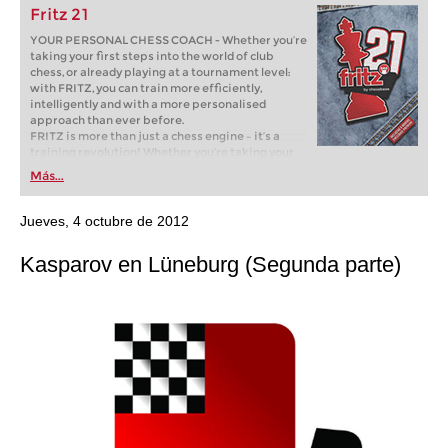
Fritz 21
YOUR PERSONAL CHESS COACH - Whether you’re
taking your first steps into the world of club
chess, or already playing at a tournament level:
with FRITZ, you can train more efficiently,
intelligently and with a more personalised
approach than ever before.
FRITZ is more than just a chess engine – it’s a
training revolution! Whether you’re taking your
first steps into the world of club chess, or already
Más...
playing at a tournament level: with FRITZ, you can
train more efficiently, intelligently and with a
more personalised approach than ever before.
Jueves, 4 octubre de 2012
Kasparov en Lüneburg (Segunda parte)