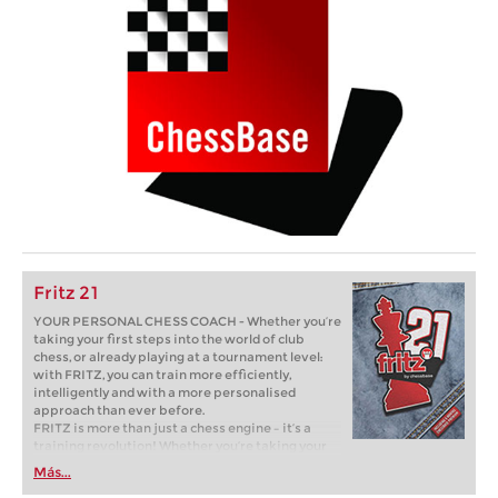
Fritz 21
YOUR PERSONAL CHESS COACH - Whether you’re
taking your first steps into the world of club
chess, or already playing at a tournament level:
with FRITZ, you can train more efficiently,
intelligently and with a more personalised
approach than ever before.
FRITZ is more than just a chess engine – it’s a
training revolution! Whether you’re taking your
first steps into the world of club chess, or already
Más...
playing at a tournament level: with FRITZ, you can