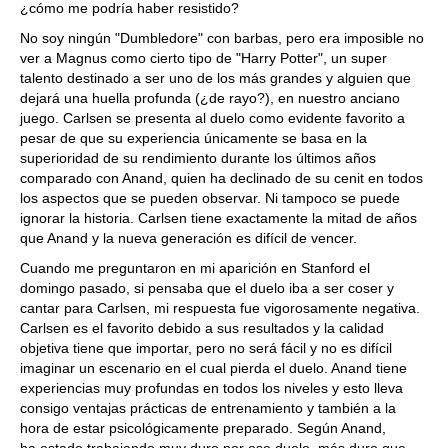
¿cómo me podría haber resistido?
No soy ningún "Dumbledore" con barbas, pero era imposible no
ver a Magnus como cierto tipo de "Harry Potter", un super
talento destinado a ser uno de los más grandes y alguien que
dejará una huella profunda (¿de rayo?), en nuestro anciano
juego. Carlsen se presenta al duelo como evidente favorito a
pesar de que su experiencia únicamente se basa en la
superioridad de su rendimiento durante los últimos años
comparado con Anand, quien ha declinado de su cenit en todos
los aspectos que se pueden observar. Ni tampoco se puede
ignorar la historia. Carlsen tiene exactamente la mitad de años
que Anand y la nueva generación es difícil de vencer.
Cuando me preguntaron en mi aparición en Stanford el
domingo pasado, si pensaba que el duelo iba a ser coser y
cantar para Carlsen, mi respuesta fue vigorosamente negativa.
Carlsen es el favorito debido a sus resultados y la calidad
objetiva tiene que importar, pero no será fácil y no es difícil
imaginar un escenario en el cual pierda el duelo. Anand tiene
experiencias muy profundas en todos los niveles y esto lleva
consigo ventajas prácticas de entrenamiento y también a la
hora de estar psicológicamente preparado. Según Anand,
ha estado trabajando muy duro por ese duelo, más duro que