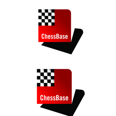
train more efficiently, intelligently and with a
more personalised approach than ever before.