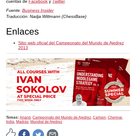
cuentas de
Facebook
y
Twitter
.
Fuente:
Business Insider
Traducción: Nadja Wittmann (
ChessBase)
Enlaces
Sitio web oficial del Campeonato del Mundo de Ajedrez
2013
Temas:
Anand
,
Campeonato del Mundo de Ajedrez
,
Carlsen
,
Chennai
,
India
,
Madrás
,
Mundial de Ajedrez