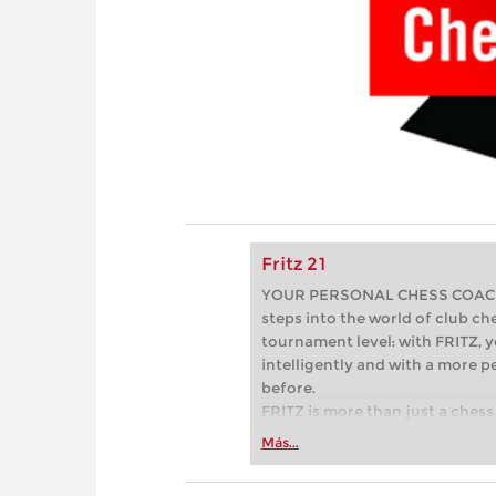
Fritz 21
YOUR PERSONAL CHESS COACH - 
steps into the world of club che
tournament level: with FRITZ, y
intelligently and with a more 
before.
FRITZ is more than just a chess 
Whether you’re taking your firs
Más...
or already playing at a tournam
more efficiently, intelligently