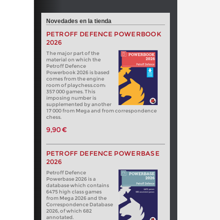
Novedades en la tienda
PETROFF DEFENCE POWERBOOK
2026
The major part of the
material on which the
Petroff Defence
Powerbook 2026 is based
comes from the engine
room of playchess.com:
357 000 games. This
imposing number is
supplemented by another
17 000 from Mega and from correspondence
chess.
9,90 €
PETROFF DEFENCE POWERBASE
2026
Petroff Defence
Powerbase 2026 is a
database which contains
6475 high class games
from Mega 2026 and the
Correspondence Database
2026, of which 682
annotated.