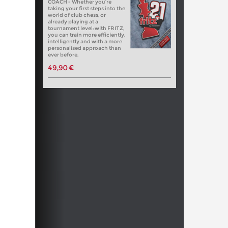
COACH - Whether you’re
taking your first steps into the
world of club chess, or
already playing at a
tournament level: with FRITZ,
you can train more efficiently,
intelligently and with a more
personalised approach than
ever before.
49,90 €