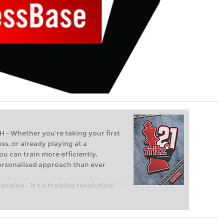
Whether you’re taking your first
ss, or already playing at a
ou can train more efficiently,
personalised approach than ever
engine – it’s a training revolution!
t steps into the world of club chess,
ent level: with FRITZ, you can train
 and with a more personalised