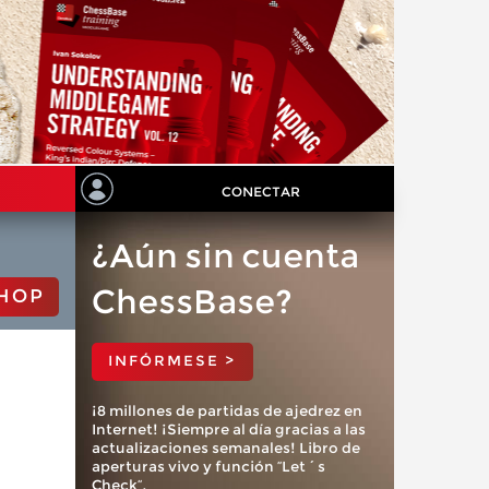
CONECTAR
¿Aún sin cuenta
ChessBase?
HOP
INFÓRMESE >
¡8 millones de partidas de ajedrez en
Internet! ¡Siempre al día gracias a las
actualizaciones semanales! Libro de
aperturas vivo y función “Let´s
Check”.