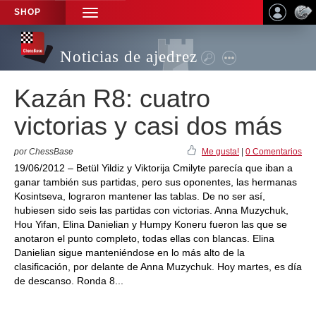
SHOP
TOGGLE
NAVIGATION
Noticias de ajedrez
Kazán R8: cuatro
victorias y casi dos más
por ChessBase
Me gusta!
|
0 Comentarios
19/06/2012 – Betül Yildiz y Viktorija Cmilyte parecía que iban a
ganar también sus partidas, pero sus oponentes, las hermanas
Kosintseva, lograron mantener las tablas. De no ser así,
hubiesen sido seis las partidas con victorias. Anna Muzychuk,
Hou Yifan, Elina Danielian y Humpy Koneru fueron las que se
anotaron el punto completo, todas ellas con blancas. Elina
Danielian sigue manteniéndose en lo más alto de la
clasificación, por delante de Anna Muzychuk. Hoy martes, es día
de descanso. Ronda 8...