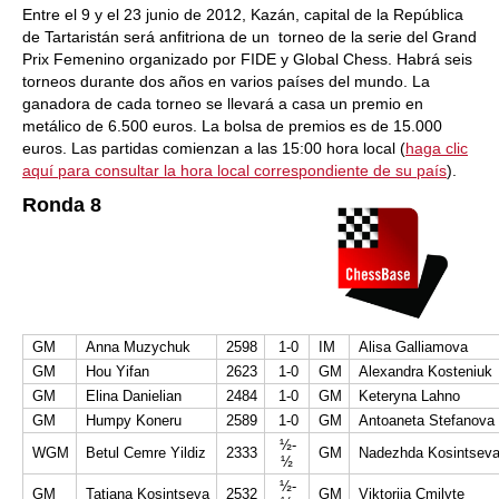
Entre el 9 y el 23 junio de 2012, Kazán, capital de la República
de Tartaristán será anfitriona de un torneo de la serie del Grand
Prix Femenino organizado por FIDE y Global Chess. Habrá seis
torneos durante dos años en varios países del mundo. La
ganadora de cada torneo se llevará a casa un premio en
metálico de 6.500 euros. La bolsa de premios es de 15.000
euros. Las partidas comienzan a las 15:00 hora local (
haga clic
aquí para consultar la hora local correspondiente de su país
).
Ronda 8
GM
Anna Muzychuk
2598
1-0
IM
Alisa Galliamova
GM
Hou Yifan
2623
1-0
GM
Alexandra Kosteniuk
GM
Elina Danielian
2484
1-0
GM
Keteryna Lahno
GM
Humpy Koneru
2589
1-0
GM
Antoaneta Stefanova
½-
WGM
Betul Cemre Yildiz
2333
GM
Nadezhda Kosintsev
½
½-
GM
Tatiana Kosintseva
2532
GM
Viktorija Cmilyte