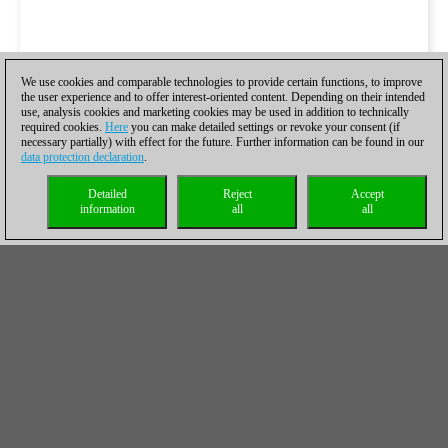
We use cookies and comparable technologies to provide certain functions, to improve
the user experience and to offer interest-oriented content. Depending on their intended
use, analysis cookies and marketing cookies may be used in addition to technically
required cookies.
Here
you can make detailed settings or revoke your consent (if
necessary partially) with effect for the future. Further information can be found in our
data protection declaration
.
Detailed
Reject
Accept
information
all
all