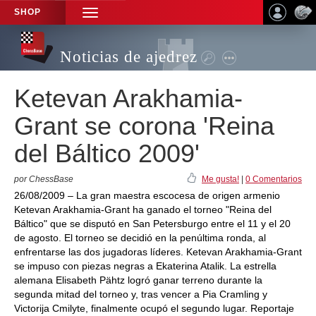
SHOP
TOGGLE
NAVIGATION
Noticias de ajedrez
Ketevan Arakhamia-
Grant se corona 'Reina
del Báltico 2009'
por ChessBase
Me gusta!
|
0 Comentarios
26/08/2009 – La gran maestra escocesa de origen armenio
Ketevan Arakhamia-Grant ha ganado el torneo "Reina del
Báltico" que se disputó en San Petersburgo entre el 11 y el 20
de agosto. El torneo se decidió en la penúltima ronda, al
enfrentarse las dos jugadoras líderes. Ketevan Arakhamia-Grant
se impuso con piezas negras a Ekaterina Atalik. La estrella
alemana Elisabeth Pähtz logró ganar terreno durante la
segunda mitad del torneo y, tras vencer a Pia Cramling y
Victorija Cmilyte, finalmente ocupó el segundo lugar. Reportaje