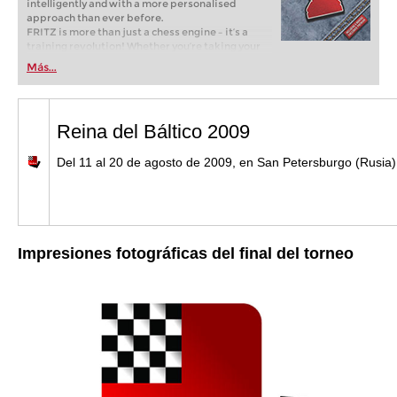
intelligently and with a more personalised
approach than ever before.
FRITZ is more than just a chess engine – it’s a
training revolution! Whether you’re taking your
first steps into the world of club chess, or already
Más...
playing at a tournament level: with FRITZ, you can
train more efficiently, intelligently and with a
more personalised approach than ever before.
Reina del Báltico 2009
Del 11 al 20 de agosto de 2009, en San Petersburgo (Rusia)
Impresiones fotográficas
del final del torneo