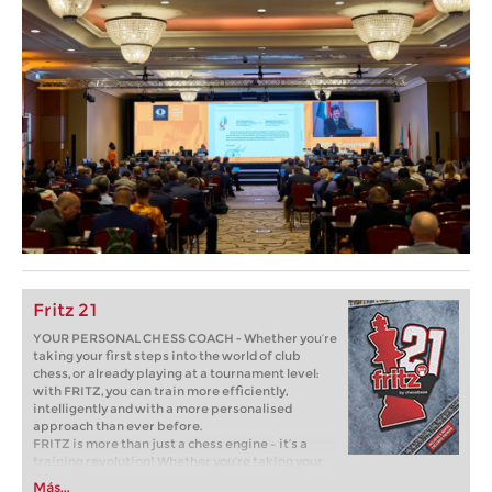
Fritz 21
YOUR PERSONAL CHESS COACH - Whether you’re
taking your first steps into the world of club
chess, or already playing at a tournament level:
with FRITZ, you can train more efficiently,
intelligently and with a more personalised
approach than ever before.
FRITZ is more than just a chess engine – it’s a
training revolution! Whether you’re taking your
first steps into the world of club chess, or already
Más...