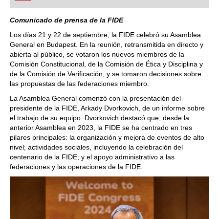
playing at a tournament level: with FRITZ, you can
train more efficiently, intelligently and with a
more personalised approach than ever before.
Comunicado de prensa de la FIDE
Los días 21 y 22 de septiembre, la FIDE celebró su Asamblea
General en Budapest. En la reunión, retransmitida en directo y
abierta al público, se votaron los nuevos miembros de la
Comisión Constitucional, de la Comisión de Ética y Disciplina y
de la Comisión de Verificación, y se tomaron decisiones sobre
las propuestas de las federaciones miembro.
La Asamblea General comenzó con la presentación del
presidente de la FIDE, Arkady Dvorkovich, de un informe sobre
el trabajo de su equipo. Dvorkovich destacó que, desde la
anterior Asamblea en 2023, la FIDE se ha centrado en tres
pilares principales: la organización y mejora de eventos de alto
nivel; actividades sociales, incluyendo la celebración del
centenario de la FIDE; y el apoyo administrativo a las
federaciones y las operaciones de la FIDE.