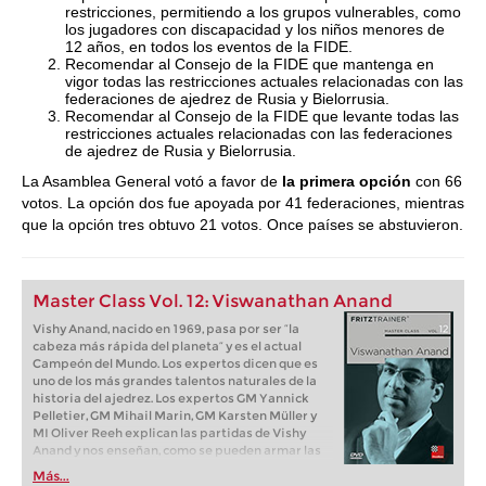
restricciones, permitiendo a los grupos vulnerables, como
los jugadores con discapacidad y los niños menores de
12 años, en todos los eventos de la FIDE.
Recomendar al Consejo de la FIDE que mantenga en
vigor todas las restricciones actuales relacionadas con las
federaciones de ajedrez de Rusia y Bielorrusia.
Recomendar al Consejo de la FIDE que levante todas las
restricciones actuales relacionadas con las federaciones
de ajedrez de Rusia y Bielorrusia.
La Asamblea General votó a favor de
la primera opción
con 66
votos. La opción dos fue apoyada por 41 federaciones, mientras
que la opción tres obtuvo 21 votos. Once países se abstuvieron.
Master Class Vol. 12: Viswanathan Anand
Vishy Anand, nacido en 1969, pasa por ser “la
cabeza más rápida del planeta“ y es el actual
Campeón del Mundo. Los expertos dicen que es
uno de los más grandes talentos naturales de la
historia del ajedrez. Los expertos GM Yannick
Pelletier, GM Mihail Marin, GM Karsten Müller y
MI Oliver Reeh explican las partidas de Vishy
Anand y nos enseñan, como se pueden armar las
partidas desde un punto de vista estratégico
Más...
para presionar sobre el oponente y para jugar los