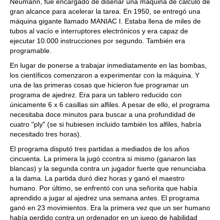
Neumann, fue encargado de diseñar una máquina de cálculo de
gran alcance para acelerar la tarea. En 1950, se entregó una
máquina gigante llamado MANIAC I. Estaba llena de miles de
tubos al vacío e interruptores electrónicos y era capaz de
ejecutar 10.000 instrucciones por segundo. También era
programable.
En lugar de ponerse a trabajar inmediatamente en las bombas,
los científicos comenzaron a experimentar con la máquina. Y
una de las primeras cosas que hicieron fue programar un
programa de ajedrez. Era para un tablero reducido con
únicamente 6 x 6 casillas sin alfiles. A pesar de ello, el programa
necesitaba doce minutos para buscar a una profundidad de
cuatro "ply" (se si hubiesen incluido también los alfiles, habría
necesitado tres horas).
El programa disputó tres partidas a mediados de los años
cincuenta. La primera la jugó ccontra si mismo (ganaron las
blancas) y la segunda contra un jugador fuerte que renunciaba
a la dama. La partida duró diez horas y ganó el maestro
humano. Por último, se enfrentó con una señorita que había
aprendido a jugar al ajedrez una semana antes. El programa
ganó en 23 movimientos. Era la primera vez que un ser humano
había perdido contra un ordenador en un juego de habilidad