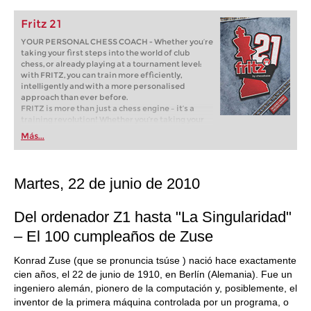
Fritz 21
YOUR PERSONAL CHESS COACH - Whether you’re
taking your first steps into the world of club
chess, or already playing at a tournament level:
with FRITZ, you can train more efficiently,
intelligently and with a more personalised
approach than ever before.
FRITZ is more than just a chess engine – it’s a
training revolution! Whether you’re taking your
first steps into the world of club chess, or already
Más...
playing at a tournament level: with FRITZ, you can
train more efficiently, intelligently and with a
more personalised approach than ever before.
Martes, 22 de junio de 2010
Del ordenador Z1 hasta "La Singularidad"
– El 100 cumpleaños de Zuse
Konrad Zuse (que se pronuncia tsúse ) nació hace exactamente
cien años, el 22 de junio de 1910, en Berlín (Alemania). Fue un
ingeniero alemán, pionero de la computación y, posiblemente, el
inventor de la primera máquina controlada por un programa, o