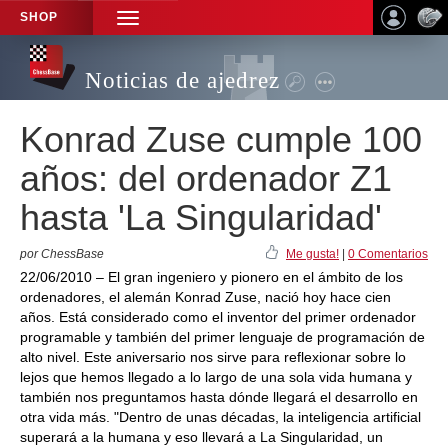
SHOP
TOGGLE
NAVIGATION
Noticias de ajedrez
Konrad Zuse cumple 100
años: del ordenador Z1
hasta 'La Singularidad'
por ChessBase
Me gusta!
|
0 Comentarios
22/06/2010 – El gran ingeniero y pionero en el ámbito de los
ordenadores, el alemán Konrad Zuse, nació hoy hace cien
años. Está considerado como el inventor del primer ordenador
programable y también del primer lenguaje de programación de
alto nivel. Este aniversario nos sirve para reflexionar sobre lo
lejos que hemos llegado a lo largo de una sola vida humana y
también nos preguntamos hasta dónde llegará el desarrollo en
otra vida más. "Dentro de unas décadas, la inteligencia artificial
superará a la humana y eso llevará a La Singularidad, un