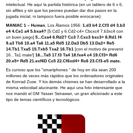
intelectual. He aquí la partida histórica (en un tablero de 6 x 6,
sin alfiles y sin que los peones puedan dar dos pasos en la
jugada inicial, ni tampoco fuera posible enrocarse):
MANIAC 1 – Human
, Los Álamos 1956:
1.d3 b4 2.Cf3 d4 3.b3
e4 4.Ce1 a4 5.bxa4?
[5.Cd2 y 6.Cd2-c4+ Cbcxc4 7.b3xc4 con
un buen juego]
5...Cxa4 6.Rd2? Cc3 7.Cxc3 bxc3+ 8.Rd1 f4
9.a3 Tb6 10.a4 Ta6 11.a5 Rd5 12.Da3 Db5 13.Da2+ Re5
14.Tb1 Txa5 15.Txb5 Txa2 16.Tb1
[con el motivo de prevenir
16...Ta1 mate!]
16...Ta5 17.f3 Ta4 18.fxe4 c4 19.Cf3+ Rd6
20.e5+ Rd5 21.exf6D Cc5 22.Cf6xd4+ Rc6 23.Cf3-e5 mate.
Es curioso que los "smartphones " de hoy en día sean 200
millones de veces más rápidos que los ordenadores originales
de Konrad Zuse. Y los demás chismes se han desarrollado a la
misma velocidad alucinante. He aquí una foto interesante que
nos mandó el GM Yasser Seirawan, un gran aficionado a este
tipo de temas científicos y tecnológicos.