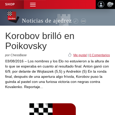
SHOP
TOGGLE
NAVIGATION
Noticias de ajedrez
Korobov brilló en
Poikovsky
por ChessBase
Me gusta!
|
0 Comentarios
03/08/2016 – Los nombres y los Elo no estuvieron a la altura de
lo que se esperaba en cuanto al resultado final. Anton ganó con
6/9, por delante de Wojtaszek (5,5) y Andreikin (5) En la ronda
final, después de una apertura algo frívola, Korobov puso la
guinda al pastel con una furiosa victoria con negras contra
Kovalenko. Reportaje...