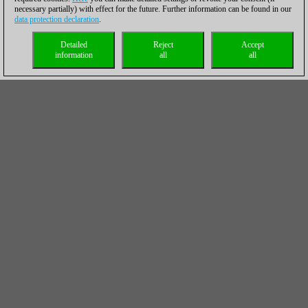
necessary partially) with effect for the future. Further information can be found in our
data protection declaration
.
Detailed
Reject
Accept
information
all
all