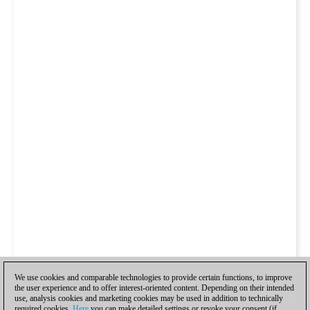
We use cookies and comparable technologies to provide certain functions, to improve
the user experience and to offer interest-oriented content. Depending on their intended
use, analysis cookies and marketing cookies may be used in addition to technically
required cookies.
Here
you can make detailed settings or revoke your consent (if