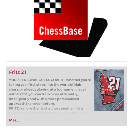
Fritz 21
YOUR PERSONAL CHESS COACH - Whether you’re
taking your first steps into the world of club
chess, or already playing at a tournament level:
with FRITZ, you can train more efficiently,
intelligently and with a more personalised
approach than ever before.
FRITZ is more than just a chess engine – it’s a
training revolution! Whether you’re taking your
first steps into the world of club chess, or already
Más...
playing at a tournament level: with FRITZ, you can
train more efficiently, intelligently and with a
more personalised approach than ever before.