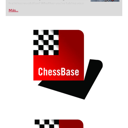
training revolution! Whether you’re taking your
first steps into the world of club chess, or already
Más...
playing at a tournament level: with FRITZ, you can
train more efficiently, intelligently and with a
more personalised approach than ever before.