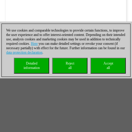
We use cookies and comparable technologies to provide certain functions, to improve
the user experience and to offer interest-oriented content. Depending on their intended
use, analysis cookies and marketing cookies may be used in addition to technically
required cookies.
Here
you can make detailed settings or revoke your consent (if
necessary partially) with effect for the future. Further information can be found in our
data protection declaration
.
Detailed
Reject
Accept
information
all
all