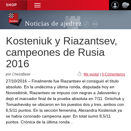
SHOP
TOGGLE
NAVIGATION
Noticias de ajedrez
Kosteniuk y Riazantsev,
campeones de Rusia
2016
por ChessBase
Me gusta!
|
0 Comentarios
27/10/2016 – Finalmente fue Riazantsev el consiguió el título
absoluto. En la undécima y última ronda, disputada hoy en
Novosibirsk, Riazantsev se impuso con negras a Jakovenko y
dejó el marcador final de la prueba absoluta en 7/11. Grischuk y
Tomashevsky se ubicaron en los puestos dos y tres, ambos con
6,5/11 puntos. En la sección femenina, Alexandra Kosteniuk ya
se había coronado campeona ayer. En total sumó 8,5/11
puntos. Crónica de la última ronda...