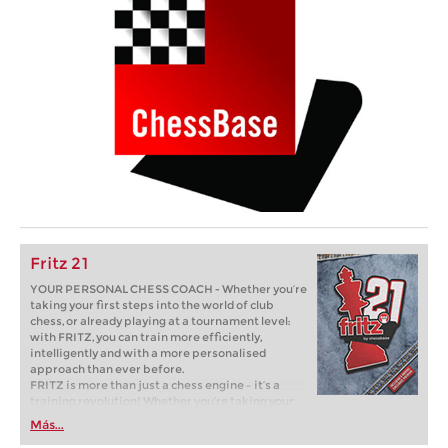
Fritz 21
YOUR PERSONAL CHESS COACH - Whether you’re
taking your first steps into the world of club
chess, or already playing at a tournament level:
with FRITZ, you can train more efficiently,
intelligently and with a more personalised
approach than ever before.
FRITZ is more than just a chess engine – it’s a
training revolution! Whether you’re taking your
first steps into the world of club chess, or already
Más...
playing at a tournament level: with FRITZ, you can