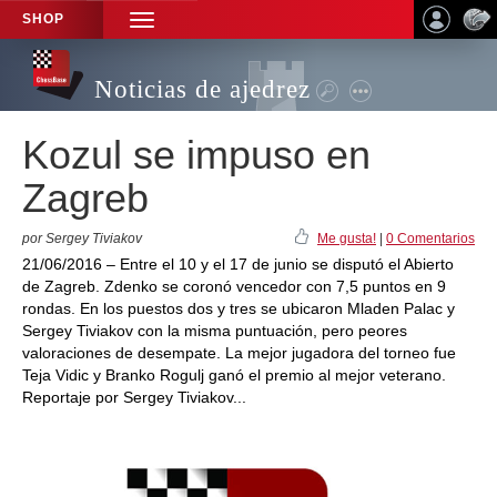
SHOP
TOGGLE
NAVIGATION
Noticias de ajedrez
Kozul se impuso en
Zagreb
por Sergey Tiviakov
Me gusta!
|
0 Comentarios
21/06/2016 – Entre el 10 y el 17 de junio se disputó el Abierto
de Zagreb. Zdenko se coronó vencedor con 7,5 puntos en 9
rondas. En los puestos dos y tres se ubicaron Mladen Palac y
Sergey Tiviakov con la misma puntuación, pero peores
valoraciones de desempate. La mejor jugadora del torneo fue
Teja Vidic y Branko Rogulj ganó el premio al mejor veterano.
Reportaje por Sergey Tiviakov...