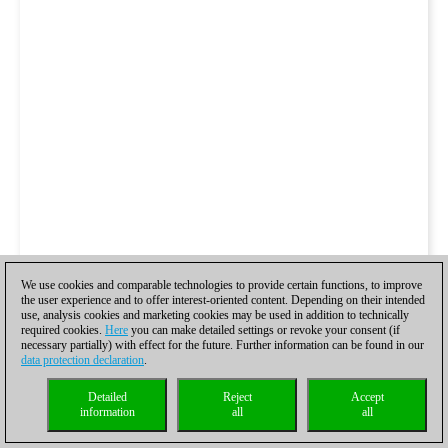
We use cookies and comparable technologies to provide certain functions, to improve
the user experience and to offer interest-oriented content. Depending on their intended
use, analysis cookies and marketing cookies may be used in addition to technically
required cookies.
Here
you can make detailed settings or revoke your consent (if
necessary partially) with effect for the future. Further information can be found in our
data protection declaration
.
Detailed
Reject
Accept
information
all
all