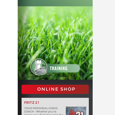
ONLINE SHOP
FRITZ 21
YOUR PERSONAL CHESS
COACH - Whether you’re
taking your first steps into the