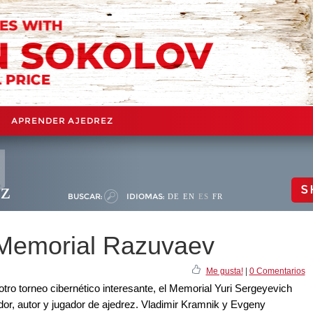
APRENDER AJEDREZ
ez
S
BUSCAR:
IDIOMAS:
DE
EN
ES
FR
 Memorial Razuvaev
Me gusta!
|
0 Comentarios
tro torneo cibernético interesante, el Memorial Yuri Sergeyevich
or, autor y jugador de ajedrez. Vladimir Kramnik y Evgeny