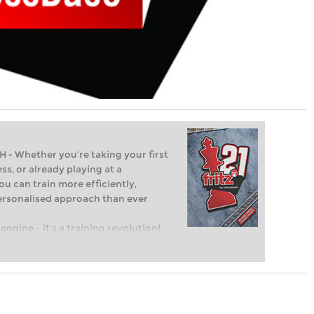
Whether you’re taking your first
ss, or already playing at a
ou can train more efficiently,
personalised approach than ever
engine – it’s a training revolution!
t steps into the world of club chess,
ent level: with FRITZ, you can train
 and with a more personalised