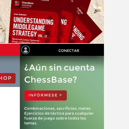
CONECTAR
¿Aún sin cuenta
ChessBase?
HOP
INFÓRMESE >
Combinaciones, sacrificios, mates.
Ejercicios de táctica para cualquier
fuerza de juego sobre todos los
temas.