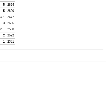
5
2824
5
2820
3.5
2677
3
2636
2.5
2580
2
2522
1
2381