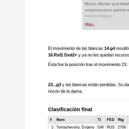
Marin, Müller and Reeh
organise your games s
how to keep y
Más...
El movimiento de las blancas
14.g4
resultó
16.Rxf2 Dxd2+
y ya no les quedan recurso
Ésta fue la posición tras el movimiento 23:
23...g3
y las blancas están perdidas. Su dam
rincón de la dama.
Clasificación final
#
Nom
Ti
FED
Rtg
1
Tomashevsky, Evgeny
GM
RUS
2706