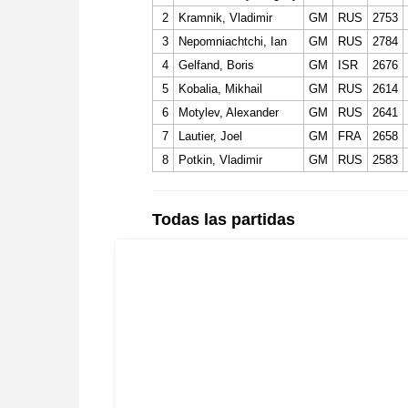
2
Kramnik, Vladimir
GM
RUS
2753
3
Nepomniachtchi, Ian
GM
RUS
2784
4
Gelfand, Boris
GM
ISR
2676
5
Kobalia, Mikhail
GM
RUS
2614
6
Motylev, Alexander
GM
RUS
2641
7
Lautier, Joel
GM
FRA
2658
8
Potkin, Vladimir
GM
RUS
2583
Todas las partidas