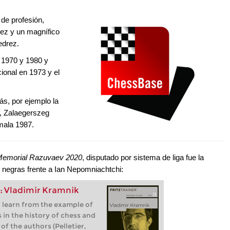
de profesión,
ez y un magnífico
jedrez.
s 1970 y 1980 y
cional en 1973 y el
ás, por ejemplo la
9, Zalaegerszeg
mala 1987.
emorial Razuvaev 2020
, disputado por sistema de liga fue la
s negras frente a Ian Nepomniachtchi:
1: Vladimir Kramnik
 learn from the example of
 in the history of chess and
of the authors (Pelletier,