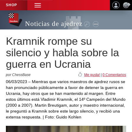
SHOP
TOGGLE
NAVIGATION
Noticias de ajedrez
Kramnik rompe su
silencio y habla sobre la
guerra en Ucrania
por ChessBase
Me gusta!
|
0 Comentarios
06/03/2023 – Mientras que varios maestros de ajedrez rusos se
han pronunciado públicamente a favor de detener la guerra en
Ucrania, hay otros que se han mantenido al margen. Entre
estos últimos está Vladimir Kramnik, el 14º Campeón del Mundo
(2000 a 2007). Martin Breutigam, autor y maestro internacional,
le preguntó a Kramnik sobre este largo silencio, y recibió una
extensa respuesta. | Foto: Guido Kohlen