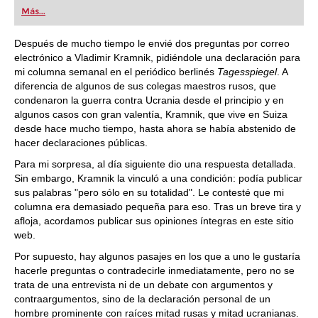
first steps into the world of club chess, or already
Más...
playing at a tournament level: with FRITZ, you can
train more efficiently, intelligently and with a
more personalised approach than ever before.
Después de mucho tiempo le envié dos preguntas por correo
electrónico a Vladimir Kramnik, pidiéndole una declaración para
mi columna semanal en el periódico berlinés
Tagesspiegel
. A
diferencia de algunos de sus colegas maestros rusos, que
condenaron la guerra contra Ucrania desde el principio y en
algunos casos con gran valentía, Kramnik, que vive en Suiza
desde hace mucho tiempo, hasta ahora se había abstenido de
hacer declaraciones públicas.
Para mi sorpresa, al día siguiente dio una respuesta detallada.
Sin embargo, Kramnik la vinculó a una condición: podía publicar
sus palabras "pero sólo en su totalidad". Le contesté que mi
columna era demasiado pequeña para eso. Tras un breve tira y
afloja, acordamos publicar sus opiniones íntegras en este sitio
web.
Por supuesto, hay algunos pasajes en los que a uno le gustaría
hacerle preguntas o contradecirle inmediatamente, pero no se
trata de una entrevista ni de un debate con argumentos y
contraargumentos, sino de la declaración personal de un
hombre prominente con raíces mitad rusas y mitad ucranianas.