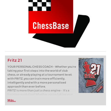
Fritz 21
YOUR PERSONAL CHESS COACH - Whether you’re
taking your first steps into the world of club
chess, or already playing at a tournament level:
with FRITZ, you can train more efficiently,
intelligently and with a more personalised
approach than ever before.
FRITZ is more than just a chess engine – it’s a
training revolution! Whether you’re taking your
first steps into the world of club chess, or already
Más...
playing at a tournament level: with FRITZ, you can
train more efficiently, intelligently and with a
more personalised approach than ever before.