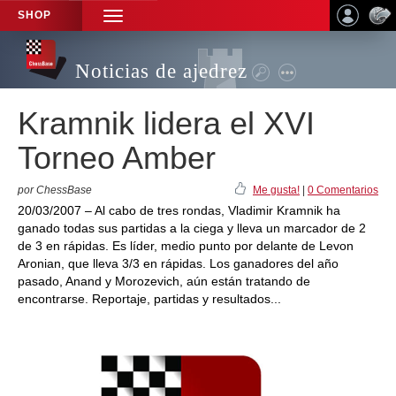
SHOP
TOGGLE
NAVIGATION
Noticias de ajedrez
Kramnik lidera el XVI
Torneo Amber
por ChessBase
Me gusta!
|
0 Comentarios
20/03/2007 – Al cabo de tres rondas, Vladimir Kramnik ha
ganado todas sus partidas a la ciega y lleva un marcador de 2
de 3 en rápidas. Es líder, medio punto por delante de Levon
Aronian, que lleva 3/3 en rápidas. Los ganadores del año
pasado, Anand y Morozevich, aún están tratando de
encontrarse. Reportaje, partidas y resultados...