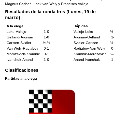
Magnus Carlsen, Loek van Wely y Francisco Vallejo.
Resultados de la ronda tres (Lunes, 19 de
marzo)
A la ciega
Rápidas
Leko-Vallejo
1-0
Vallejo-Leko
½
Gelfand-Aronian
1-0
Aronian-Gelfand
1
Carlsen-Svidler
½-½
Svidler-Carlsen
½
Van Wely-Radjabov
0-1
Radjabov-Van Wely
0
Morozevich-Kramnik
0-1
Kramnik-Morozevich
½
Ivanchuk-Anand
1-0
Anand-Ivanchuk
1
Clasificaciones
Partidas a la ciega