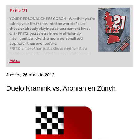
Fritz 21
YOUR PERSONAL CHESS COACH - Whether you’re
taking your first steps into the world of club
chess, or already playing at a tournament level:
with FRITZ, you can train more efficiently,
intelligently and with a more personalised
approach than ever before.
FRITZ is more than just a chess engine – it’s a
training revolution! Whether you’re taking your
first steps into the world of club chess, or already
Más...
playing at a tournament level: with FRITZ, you can
train more efficiently, intelligently and with a
more personalised approach than ever before.
Jueves, 26 abril de 2012
Duelo Kramnik vs. Aronian en Zúrich