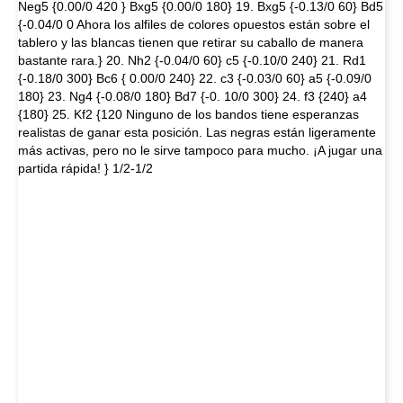
Neg5 {0.00/0 420 } Bxg5 {0.00/0 180} 19. Bxg5 {-0.13/0 60} Bd5
{-0.04/0 0 Ahora los alfiles de colores opuestos están sobre el
tablero y las blancas tienen que retirar su caballo de manera
bastante rara.} 20. Nh2 {-0.04/0 60} c5 {-0.10/0 240} 21. Rd1
{-0.18/0 300} Bc6 { 0.00/0 240} 22. c3 {-0.03/0 60} a5 {-0.09/0
180} 23. Ng4 {-0.08/0 180} Bd7 {-0. 10/0 300} 24. f3 {240} a4
{180} 25. Kf2 {120 Ninguno de los bandos tiene esperanzas
realistas de ganar esta posición. Las negras están ligeramente
más activas, pero no le sirve tampoco para mucho. ¡A jugar una
partida rápida! } 1/2-1/2