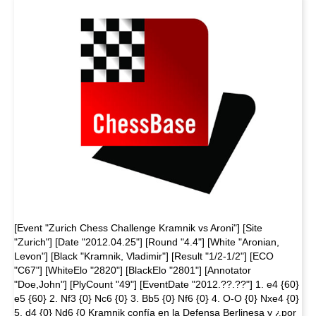
[Event "Zurich Chess Challenge Kramnik vs Aroni"] [Site
"Zurich"] [Date "2012.04.25"] [Round "4.4"] [White "Aronian,
Levon"] [Black "Kramnik, Vladimir"] [Result "1/2-1/2"] [ECO
"C67"] [WhiteElo "2820"] [BlackElo "2801"] [Annotator
"Doe,John"] [PlyCount "49"] [EventDate "2012.??.??"] 1. e4 {60}
e5 {60} 2. Nf3 {0} Nc6 {0} 3. Bb5 {0} Nf6 {0} 4. O-O {0} Nxe4 {0}
5. d4 {0} Nd6 {0 Kramnik confía en la Defensa Berlinesa y ¿por