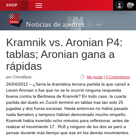
SHOP
TOGGLE
NAVIGATION
Noticias de ajedrez
Kramnik vs. Aronian P4:
tablas; Aronian gana a
rápidas
por ChessBase
Me gusta!
|
0 Comentarios
26/04/2012 – ¿Sería la dramática tercera partida la que cansó a
Levon Aronian o fue que no se le ocurrió ninguna respuesta
buena contra la Berlinesa de Kramnik? En todo caso, la cuarta
partida del duelo en Zurich terminó en tablas tras tan solo 25
jugadas y dos horas escasas. Hasta entonces no había pasado
nada llamativo y tampoco habían demostrado mucho empeño.
Kramnik había invertido ocho minutos para reflexionar, antes de
realizar el movimiento 17...Rc8 y ninguno de los dos se paró a
pensar durante más tiempo que ese en los demás movimientos.