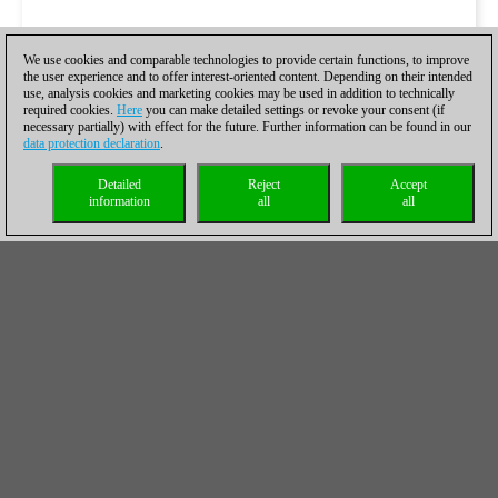
We use cookies and comparable technologies to provide certain functions, to improve
the user experience and to offer interest-oriented content. Depending on their intended
use, analysis cookies and marketing cookies may be used in addition to technically
required cookies.
Here
you can make detailed settings or revoke your consent (if
necessary partially) with effect for the future. Further information can be found in our
data protection declaration
.
Detailed
Reject
Accept
information
all
all