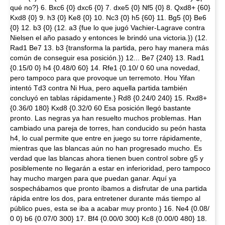
qué no?} 6. Bxc6 {0} dxc6 {0} 7. dxe5 {0} Nf5 {0} 8. Qxd8+ {60}
Kxd8 {0} 9. h3 {0} Ke8 {0} 10. Nc3 {0} h5 {60} 11. Bg5 {0} Be6
{0} 12. b3 {0} (12. a3 {fue lo que jugó Vachier-Lagrave contra
Nielsen el año pasado y entonces le brindó una victoria.}) (12.
Rad1 Be7 13. b3 {transforma la partida, pero hay manera más
común de conseguir esa posición.}) 12... Be7 {240} 13. Rad1
{0.15/0 0} h4 {0.48/0 60} 14. Rfe1 {0.10/ 0 60 una novedad,
pero tampoco para que provoque un terremoto. Hou Yifan
intentó Td3 contra Ni Hua, pero aquella partida también
concluyó en tablas rápidamente.} Rd8 {0.24/0 240} 15. Rxd8+
{0.36/0 180} Kxd8 {0.32/0 60 Esa posición llegó bastante
pronto. Las negras ya han resuelto muchos problemas. Han
cambiado una pareja de torres, han conducido su peón hasta
h4, lo cual permite que entre en juego su torre rápidamente,
mientras que las blancas aún no han progresado mucho. Es
verdad que las blancas ahora tienen buen control sobre g5 y
posiblemente no llegarán a estar en inferioridad, pero tampoco
hay mucho margen para que puedan ganar. Aquí ya
sospechábamos que pronto íbamos a disfrutar de una partida
rápida entre los dos, para entretener durante más tiempo al
público pues, esta se iba a acabar muy pronto.} 16. Ne4 {0.08/
0 0} b6 {0.07/0 300} 17. Bf4 {0.00/0 300} Kc8 {0.00/0 480} 18.