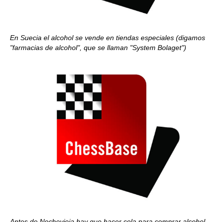
En Suecia el alcohol se vende en tiendas especiales (digamos
"farmacias de alcohol", que se llaman "System Bolaget")
Antes de Nochevieja hay que hacer cola para comprar alcohol