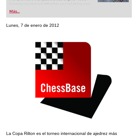
training revolution! Whether you’re taking your
first steps into the world of club chess, or already
Más...
playing at a tournament level: with FRITZ, you can
train more efficiently, intelligently and with a
more personalised approach than ever before.
Lunes, 7 de enero de 2012
La Copa Rilton es el torneo internacional de ajedrez más