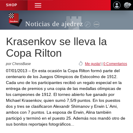
SHOP
TOGGLE
NAVIGATION
Noticias de ajedrez
Krasenkov se lleva la
Copa Rilton
por ChessBase
Me gusta!
|
0 Comentarios
07/01/2013 – En esta ocasión la Copa Rilton formó parte del
centenario de los Juegos Olímpicos de Estocolmo de 1912.
Cada uno de los participantes recibió un regalo especial en la
entrega de premios y una copia de las medallas olímpicas de
los campeones de 1912. El torneo abierto fue ganado por
Michael Krasenkov, quien sumó 7,5/9 puntos. En los puestos
dos y tres se clasificaron Alexandr Shimanov y Erwin L´Ami,
ambos con 7 puntos. La esposa de Erwin, Alina también
participó y terminó en el puesto 25. Además nos mandó otro de
sus bonitos reportajes fotográficos...