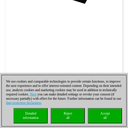
We use cookies and comparable technologies to provide certain functions, to improve
the user experience and to offer interest-oriented content. Depending on their intended
use, analysis cookies and marketing cookies may be used in addition to technically
required cookies.
Here
you can make detailed settings or revoke your consent (if
necessary partially) with effect for the future. Further information can be found in our
data protection declaration
.
Detailed
Reject
Accept
information
all
all