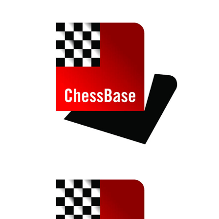
train more efficiently, intelligently and with a
more personalised approach than ever before.