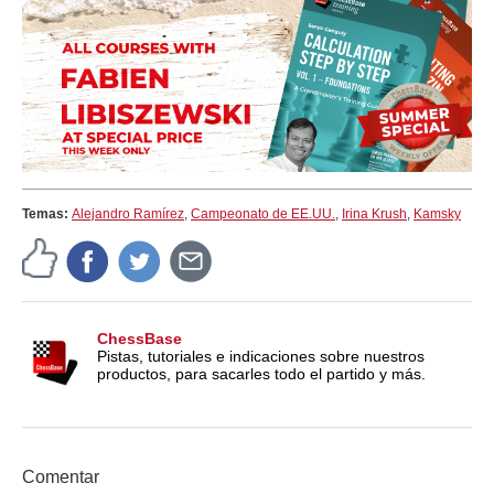
Temas:
Alejandro Ramírez
,
Campeonato de EE.UU.
,
Irina Krush
,
Kamsky
ChessBase
Pistas, tutoriales e indicaciones sobre nuestros
productos, para sacarles todo el partido y más.
Comentar