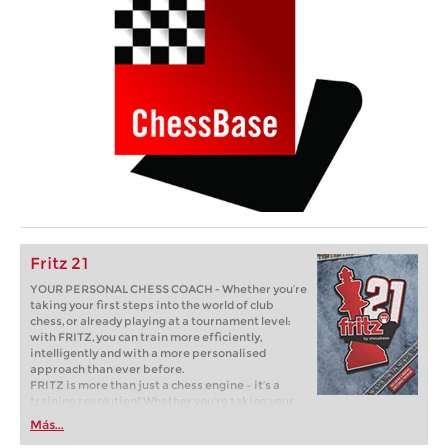
Fritz 21
YOUR PERSONAL CHESS COACH - Whether you’re
taking your first steps into the world of club
chess, or already playing at a tournament level:
with FRITZ, you can train more efficiently,
intelligently and with a more personalised
approach than ever before.
FRITZ is more than just a chess engine – it’s a
training revolution! Whether you’re taking your
first steps into the world of club chess, or already
Más...
playing at a tournament level: with FRITZ, you can