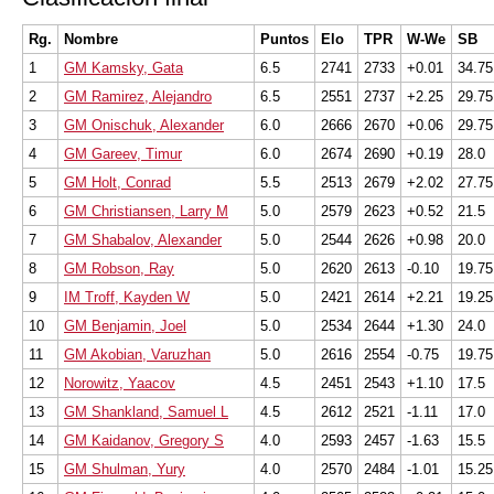
Rg.
Nombre
Puntos
Elo
TPR
W-We
SB
1
GM Kamsky, Gata
6.5
2741
2733
+0.01
34.75
2
GM Ramirez, Alejandro
6.5
2551
2737
+2.25
29.75
3
GM Onischuk, Alexander
6.0
2666
2670
+0.06
29.75
4
GM Gareev, Timur
6.0
2674
2690
+0.19
28.0
5
GM Holt, Conrad
5.5
2513
2679
+2.02
27.75
6
GM Christiansen, Larry M
5.0
2579
2623
+0.52
21.5
7
GM Shabalov, Alexander
5.0
2544
2626
+0.98
20.0
8
GM Robson, Ray
5.0
2620
2613
-0.10
19.75
9
IM Troff, Kayden W
5.0
2421
2614
+2.21
19.25
10
GM Benjamin, Joel
5.0
2534
2644
+1.30
24.0
11
GM Akobian, Varuzhan
5.0
2616
2554
-0.75
19.75
12
Norowitz, Yaacov
4.5
2451
2543
+1.10
17.5
13
GM Shankland, Samuel L
4.5
2612
2521
-1.11
17.0
14
GM Kaidanov, Gregory S
4.0
2593
2457
-1.63
15.5
15
GM Shulman, Yury
4.0
2570
2484
-1.01
15.25