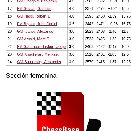
16
GM Finegold, Benjamin
4.0
2505
2522
+0.21
15.0
17
FM Sevian, Samuel
4.0
2371
2474
+1.24
15.5
18
GM Hess, Robert L
4.0
2595
2460
-1.59
13.75
19
FM Bryant, John Daniel
3.5
2442
2471
+0.28
16.75
20
GM Ivanov, Alexander
3.0
2529
2408
-1.46
11.5
21
GM Arnold, Marc T
3.0
2538
2425
-1.35
10.75
22
FM Sammour-Hasbun, Jorge
3.0
2463
2422
-0.47
10.0
23
GM Khachiyan, Melikset
3.0
2518
2431
-1.03
12.5
24
GM Stripunsky, Alexander
3.0
2570
2415
-1.87
12.25
Sección femenina