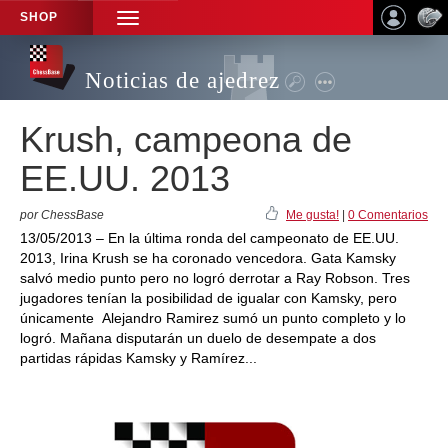
SHOP
TOGGLE
NAVIGATION
Noticias de ajedrez
Krush, campeona de
EE.UU. 2013
por ChessBase
Me gusta!
|
0 Comentarios
13/05/2013 – En la última ronda del campeonato de EE.UU.
2013, Irina Krush se ha coronado vencedora. Gata Kamsky
salvó medio punto pero no logró derrotar a Ray Robson. Tres
jugadores tenían la posibilidad de igualar con Kamsky, pero
únicamente Alejandro Ramirez sumó un punto completo y lo
logró. Mañana disputarán un duelo de desempate a dos
partidas rápidas Kamsky y Ramírez...