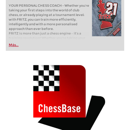
YOUR PERSONAL CHESS COACH - Whether you’re
taking your first steps into the world of club
chess, or already playing at a tournament level:
with FRITZ, you can train more efficiently,
intelligently and with a more personalised
approach than ever before.
FRITZ is more than just a chess engine – it’s a
training revolution! Whether you’re taking your
first steps into the world of club chess, or already
Más...
playing at a tournament level: with FRITZ, you can
train more efficiently, intelligently and with a
more personalised approach than ever before.