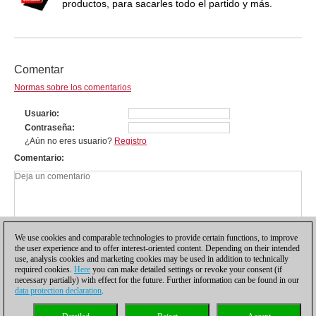
productos, para sacarles todo el partido y más.
Comentar
Normas sobre los comentarios
Usuario
Contraseña
¿Aún no eres usuario?
Registro
Comentario
We use cookies and comparable technologies to provide certain functions, to improve
the user experience and to offer interest-oriented content. Depending on their intended
use, analysis cookies and marketing cookies may be used in addition to technically
required cookies.
Here
you can make detailed settings or revoke your consent (if
necessary partially) with effect for the future. Further information can be found in our
data protection declaration
.
Política de privacidad
|
Pie de imprenta
|
Para contactar
|
Cookies Management
|