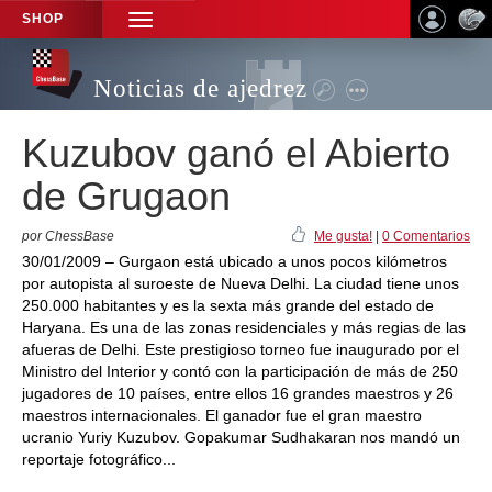
SHOP
TOGGLE
NAVIGATION
Noticias de ajedrez
Kuzubov ganó el Abierto
de Grugaon
por ChessBase
Me gusta!
|
0 Comentarios
30/01/2009 – Gurgaon está ubicado a unos pocos kilómetros
por autopista al suroeste de Nueva Delhi. La ciudad tiene unos
250.000 habitantes y es la sexta más grande del estado de
Haryana. Es una de las zonas residenciales y más regias de las
afueras de Delhi. Este prestigioso torneo fue inaugurado por el
Ministro del Interior y contó con la participación de más de 250
jugadores de 10 países, entre ellos 16 grandes maestros y 26
maestros internacionales. El ganador fue el gran maestro
ucranio Yuriy Kuzubov. Gopakumar Sudhakaran nos mandó un
reportaje fotográfico...