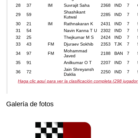
28
37
IM
Suvrajit Saha
2368
IND
7
Shashikant
29
59
2285
IND
7
Kutwal
30
21
IM
Rathnakaran K
2431
IND
7
31
54
Navin Kanna T U
2302
IND
7
32
25
Thejkumar M S
2424
IND
7
33
43
FM
Djuraev Sokhib
2353
TJK
7
Mohammad
34
97
FM
2188
BAN
7
Javed
35
91
Anilkumar O T
2207
IND
7
Jain Shreyansh
36
72
2250
IND
7
Daklia
Haga clic aquí para ver la clasificación completa (298 jugado
Galería de fotos