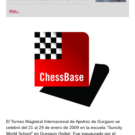
training revolution! Whether you’re taking your
first steps into the world of club chess, or already
Más...
playing at a tournament level: with FRITZ, you can
train more efficiently, intelligently and with a
more personalised approach than ever before.
El Torneo Magistral Internacional de Ajedrez de Gurgaon se
celebró del 21 al 29 de enero de 2009 en la escuela "Suncity
World School" en Gurgaon (India). Fue inaugurado por el