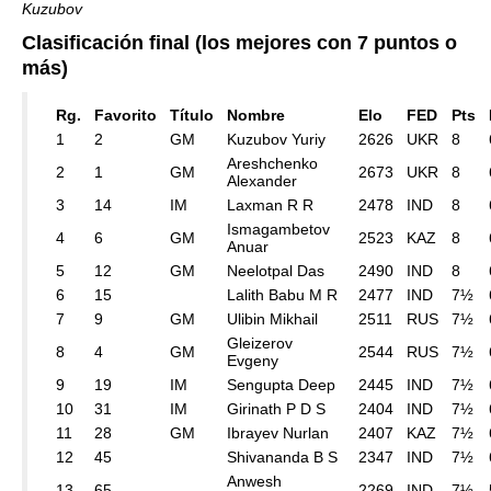
Kuzubov
Clasificación final (los mejores con 7 puntos o
más)
Rg.
Favorito
Título
Nombre
Elo
FED
Pts
1
2
GM
Kuzubov Yuriy
2626
UKR
8
Areshchenko
2
1
GM
2673
UKR
8
Alexander
3
14
IM
Laxman R R
2478
IND
8
Ismagambetov
4
6
GM
2523
KAZ
8
Anuar
5
12
GM
Neelotpal Das
2490
IND
8
6
15
Lalith Babu M R
2477
IND
7½
7
9
GM
Ulibin Mikhail
2511
RUS
7½
Gleizerov
8
4
GM
2544
RUS
7½
Evgeny
9
19
IM
Sengupta Deep
2445
IND
7½
10
31
IM
Girinath P D S
2404
IND
7½
11
28
GM
Ibrayev Nurlan
2407
KAZ
7½
12
45
Shivananda B S
2347
IND
7½
Anwesh
13
65
2269
IND
7½