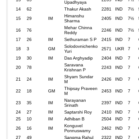
Upadhyaya
14
62
Thakur Akash
2281
IND
7½
Himanshu
15
29
IM
2405
IND
7½
Sharma
Mehar Chinna
16
76
2246
IND
7½
Reddy
17
26
IM
Sethuraman S P
2415
IND
7
Solodovnichenko
18
3
GM
2571
UKR
7
Yuri
19
30
IM
Das Arghyadip
2404
IND
7
Saravana
20
78
2243
IND
7
Krishnan P
Shyam Sundar
21
24
IM
2426
IND
7
M
Thipsay Praveen
22
18
GM
2453
IND
7
M
Narayanan
23
35
IM
2397
IND
7
Srinath
24
27
IM
Saptarshi Roy
2410
IND
7
25
10
IM
Adhiban B
2504
IND
7
Konguvel
26
16
IM
2462
IND
7
Ponnuswamy
27
49
Sangma Rahul
2322
IND
7