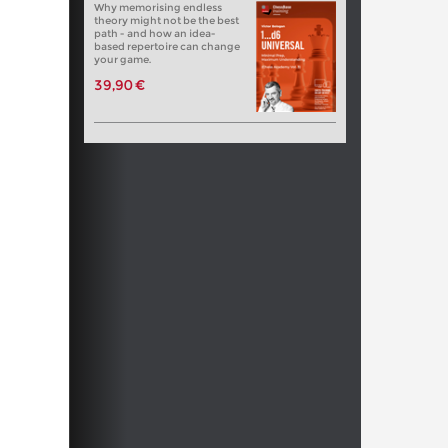
Why memorising endless
theory might not be the best
path - and how an idea-
based repertoire can change
your game.
39,90 €