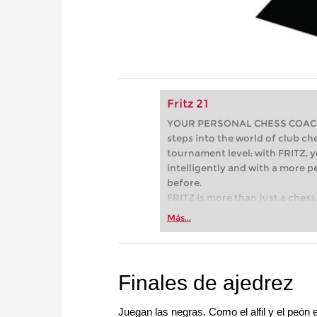
Fritz 21
YOUR PERSONAL CHESS COACH - 
steps into the world of club che
tournament level: with FRITZ, y
intelligently and with a more 
before.
FRITZ is more than just a chess 
Whether you’re taking your firs
Más...
or already playing at a tournam
more efficiently, intelligently
approach than ever before.
Finales de ajedrez
Juegan las negras. Como el alfil y el peón 