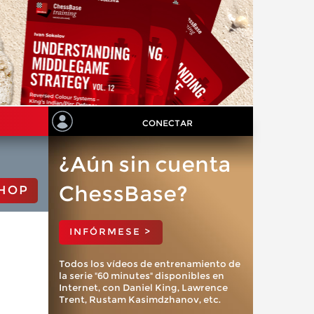
CONECTAR
¿Aún sin cuenta
ChessBase?
HOP
INFÓRMESE >
Todos los vídeos de entrenamiento de
la serie "60 minutes" disponibles en
Internet, con Daniel King, Lawrence
Trent, Rustam Kasimdzhanov, etc.