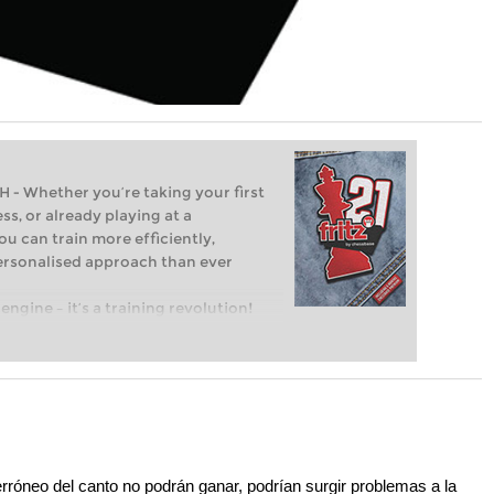
Whether you’re taking your first
ss, or already playing at a
ou can train more efficiently,
personalised approach than ever
engine – it’s a training revolution!
t steps into the world of club chess,
ent level: with FRITZ, you can train
 and with a more personalised
erróneo del canto no podrán ganar, podrían surgir problemas a la