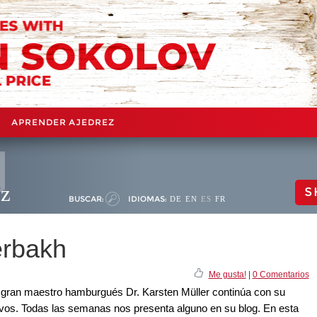
APRENDER AJEDREZ
ez
S
BUSCAR:
IDIOMAS:
DE
EN
ES
FR
erbakh
Me gusta!
|
0 Comentarios
el gran maestro hamburgués Dr. Karsten Müller continúa con su
ctivos. Todas las semanas nos presenta alguno en su blog. En esta