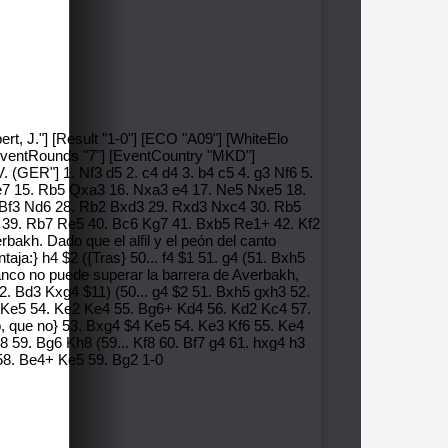
t, J."] [Result "1-0"] [ECO "A09"] [WhiteElo
 [EventRounds "7"] [EventCountry "MKD"]
 1. Nf3 d5 2. c4 d4 3. b4 c5 4. g3 Nf6 5.
e7 15. Rb5 Qxa3 16. Nxa3 e4 17. Ne5 Nxe5 18.
 Bf3 Nd6 28. Rb2 Bxd3 29. Rxd3 Nxc4 30. Rb5
39. Rb7 Re5 40. Bc6 Kg7 41. Bxb5 Re1+ 42. Kf2
akh. Dado que el alfil y el peón del canto
ja:} h4 $2 ({Tras} 50... f4 $1 51. g4 (51. Bxh5
anco no puede superar la barrera de Averbakh,
2. Bd3 Kxg4 $11) (50... g4 $2 51. Bxh5 gxh3 52.
Bf7 Ke5 54. Ke2 Ke4 55. Bg6+ Kd4 56. Kd2 Kc4 57.
o, que no} 53. Bxg4 $4 Ke5 54. Ke3 Kf6 55. Ke4
g8 59. Bg6 Kh8 (59... Kf8 60. Bf7 g4 61. hxg4 h3
 58. Be4+ Ke5 59. Bg2 1-0