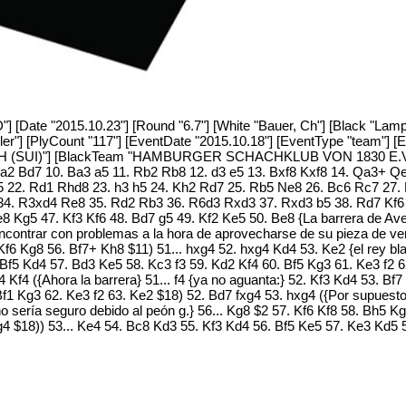
 [Date "2015.10.23"] [Round "6.7"] [White "Bauer, Ch"] [Black "Lamper
ller"] [PlyCount "117"] [EventDate "2015.10.18"] [EventType "team"]
I)"] [BlackTeam "HAMBURGER SCHACHKLUB VON 1830 E.V. (GER"]
xa2 Bd7 10. Ba3 a5 11. Rb2 Rb8 12. d3 e5 13. Bxf8 Kxf8 14. Qa3+ Q
5 22. Rd1 Rhd8 23. h3 h5 24. Kh2 Rd7 25. Rb5 Ne8 26. Bc6 Rc7 27.
4. R3xd4 Re8 35. Rd2 Rb3 36. R6d3 Rxd3 37. Rxd3 b5 38. Rd7 Kf6 
 Kg5 47. Kf3 Kf6 48. Bd7 g5 49. Kf2 Ke5 50. Be8 {La barrera de Averb
contrar con problemas a la hora de aprovecharse de su pieza de venta
f6 Kg8 56. Bf7+ Kh8 $11) 51... hxg4 52. hxg4 Kd4 53. Ke2 {el rey bl
Bf5 Kd4 57. Bd3 Ke5 58. Kc3 f3 59. Kd2 Kf4 60. Bf5 Kg3 61. Ke3 f2 6
4 Kf4 ({Ahora la barrera} 51... f4 {ya no aguanta:} 52. Kf3 Kd4 53. 
Bf1 Kg3 62. Ke3 f2 63. Ke2 $18) 52. Bd7 fxg4 53. hxg4 ({Por supuest
no sería seguro debido al peón g.} 56... Kg8 $2 57. Kf6 Kf8 58. Bh5 K
xg4 $18)) 53... Ke4 54. Bc8 Kd3 55. Kf3 Kd4 56. Bf5 Ke5 57. Ke3 Kd5