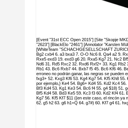
[Event "31st ECC Open 2015"] [Site "Skopje MKD"]
"2623"] [BlackElo "2461"] [Annotator "Karsten Mü
[WhiteTeam "SCHACHGESELLSCHAFT ZURICH (SU
Bg2 cxb4 6. a3 bxa3 7. O-O Nc6 8. Qa4 a2 9. R
Rxe5 exd3 19. exd3 g6 20. Rxa5 Kg7 21. Nc2 Bf
Nd6 31. Rd5 Rxc2 32. Rxd6 Rxf2+ 33. Kg1 Rb2 3
Rb1 43. Bc6 Rxb7 44. Bxb7 f5 45. Bc6 Kf6 46. Be8
erroneo no podrán ganar, las negras se pueden en
fxg3+ 52. Kxg3 Kf6 53. Kg4 Kg7 54. Kf5 Kh8 55. K
por ejemplo,} Ke4 54. Bg6+ Kd4 55. Kd2 Kc4 56. 
Bf3 Kd4 53. Kg1 Ke3 54. Bc6 f4 55. g4 $18) 51. g
Bf5 Kd4 58. Bd3 Ke5 59. Kc3 f3 60. Kd2 Kf4 61. 
Kg7 56. Kf5 Kf7 $11 ({en este caso, el rincón ya 
62. g5 h2 63. g6 h1=Q 64. g7#) 60. Kf7 g4 61. h