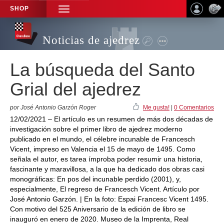
SHOP
TOGGLE
NAVIGATION
Noticias de ajedrez
La búsqueda del Santo
Grial del ajedrez
por José Antonio Garzón Roger
Me gusta!
|
0 Comentarios
12/02/2021 – El artículo es un resumen de más dos décadas de
investigación sobre el primer libro de ajedrez moderno
publicado en el mundo, el célebre incunable de Francesch
Vicent, impreso en Valencia el 15 de mayo de 1495. Como
señala el autor, es tarea ímproba poder resumir una historia,
fascinante y maravillosa, a la que ha dedicado dos obras casi
monográficas: En pos del incunable perdido (2001), y,
especialmente, El regreso de Francesch Vicent. Artículo por
José Antonio Garzón. | En la foto: Espai Francesc Vicent 1495.
Con motivo del 525 Aniversario de la edición de libro se
inauguró en enero de 2020. Museo de la Imprenta, Real