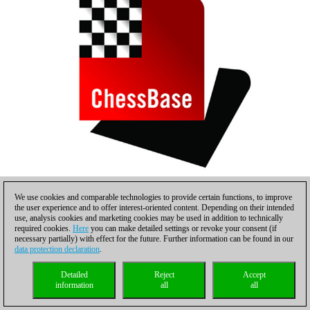
We use cookies and comparable technologies to provide certain functions, to improve
El mapamundi de Playchess.com
the user experience and to offer interest-oriented content. Depending on their intended
use, analysis cookies and marketing cookies may be used in addition to technically
required cookies.
Here
you can make detailed settings or revoke your consent (if
necessary partially) with effect for the future. Further information can be found in our
data protection declaration
.
Detailed
Reject
Accept
information
all
all