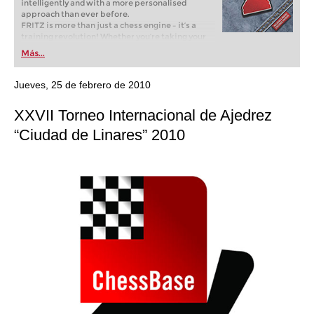
intelligently and with a more personalised
approach than ever before.
FRITZ is more than just a chess engine – it’s a
training revolution! Whether you’re taking your
first steps into the world of club chess, or already
Más...
playing at a tournament level: with FRITZ, you can
train more efficiently, intelligently and with a
more personalised approach than ever before.
Jueves, 25 de febrero de 2010
XXVII Torneo Internacional de Ajedrez
“Ciudad de Linares” 2010