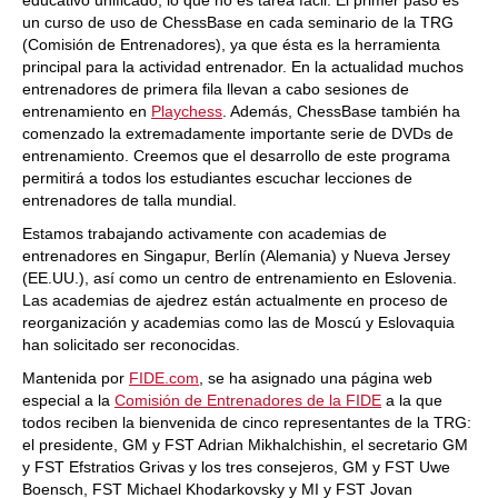
educativo unificado, lo que no es tarea fácil. El primer paso es
un curso de uso de ChessBase en cada seminario de la TRG
(Comisión de Entrenadores), ya que ésta es la herramienta
principal para la actividad entrenador. En la actualidad muchos
entrenadores de primera fila llevan a cabo sesiones de
entrenamiento en
Playchess
. Además, ChessBase también ha
comenzado la extremadamente importante serie de DVDs de
entrenamiento. Creemos que el desarrollo de este programa
permitirá a todos los estudiantes escuchar lecciones de
entrenadores de talla mundial.
Estamos trabajando activamente con academias de
entrenadores en Singapur, Berlín (Alemania) y Nueva Jersey
(EE.UU.), así como un centro de entrenamiento en Eslovenia.
Las academias de ajedrez están actualmente en proceso de
reorganización y academias como las de Moscú y Eslovaquia
han solicitado ser reconocidas.
Mantenida por
FIDE.com
, se ha asignado una página web
especial a la
Comisión de Entrenadores de la FIDE
a la que
todos reciben la bienvenida de cinco representantes de la TRG:
el presidente, GM y FST Adrian Mikhalchishin, el secretario GM
y FST Efstratios Grivas y los tres consejeros, GM y FST Uwe
Boensch, FST Michael Khodarkovsky y MI y FST Jovan