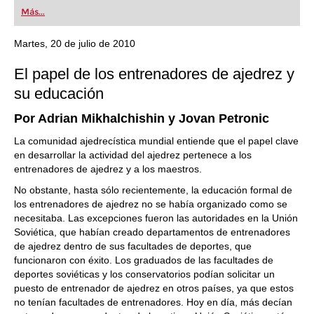
first steps into the world of club chess, or already
Más...
playing at a tournament level: with FRITZ, you can
train more efficiently, intelligently and with a
more personalised approach than ever before.
Martes, 20 de julio de 2010
El papel de los entrenadores de ajedrez y
su educación
Por Adrian Mikhalchishin y Jovan Petronic
La comunidad ajedrecística mundial entiende que el papel clave
en desarrollar la actividad del ajedrez pertenece a los
entrenadores de ajedrez y a los maestros.
No obstante, hasta sólo recientemente, la educación formal de
los entrenadores de ajedrez no se había organizado como se
necesitaba. Las excepciones fueron las autoridades en la Unión
Soviética, que habían creado departamentos de entrenadores
de ajedrez dentro de sus facultades de deportes, que
funcionaron con éxito. Los graduados de las facultades de
deportes soviéticas y los conservatorios podían solicitar un
puesto de entrenador de ajedrez en otros países, ya que estos
no tenían facultades de entrenadores. Hoy en día, más decían