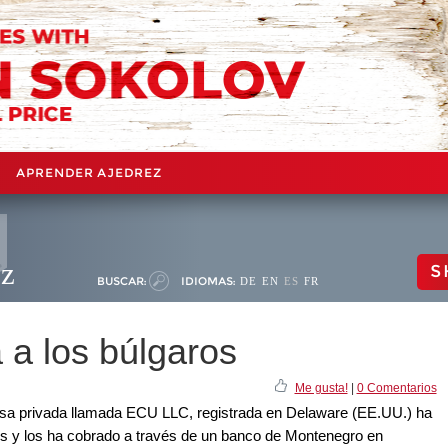
APRENDER AJEDREZ
ez
S
BUSCAR:
IDIOMAS:
DE
EN
ES
FR
a los búlgaros
Me gusta!
|
0 Comentarios
sa privada llamada ECU LLC, registrada en Delaware (EE.UU.) ha
s y los ha cobrado a través de un banco de Montenegro en