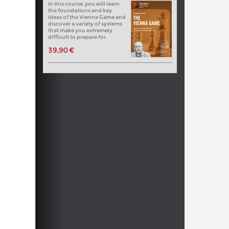
In this course, you will learn
the foundations and key
ideas of the Vienna Game and
discover a variety of systems
that make you extremely
difficult to prepare for.
39,90 €