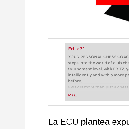
Fritz 21
YOUR PERSONAL CHESS COACH - 
steps into the world of club che
tournament level: with FRITZ, y
intelligently and with a more 
before.
FRITZ is more than just a chess 
Whether you’re taking your firs
Más...
or already playing at a tournam
more efficiently, intelligently
approach than ever before.
La ECU plantea expu