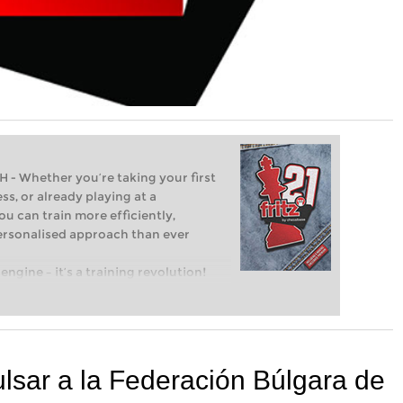
Whether you’re taking your first
ss, or already playing at a
ou can train more efficiently,
personalised approach than ever
engine – it’s a training revolution!
t steps into the world of club chess,
ent level: with FRITZ, you can train
 and with a more personalised
lsar a la Federación Búlgara de