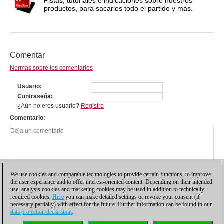
Pistas, tutoriales e indicaciones sobre nuestros
productos, para sacarles todo el partido y más.
Comentar
Normas sobre los comentarios
Usuario
Contraseña
¿Aún no eres usuario?
Registro
Comentario
We use cookies and comparable technologies to provide certain functions, to improve
the user experience and to offer interest-oriented content. Depending on their intended
use, analysis cookies and marketing cookies may be used in addition to technically
required cookies.
Here
you can make detailed settings or revoke your consent (if
necessary partially) with effect for the future. Further information can be found in our
data protection declaration
.