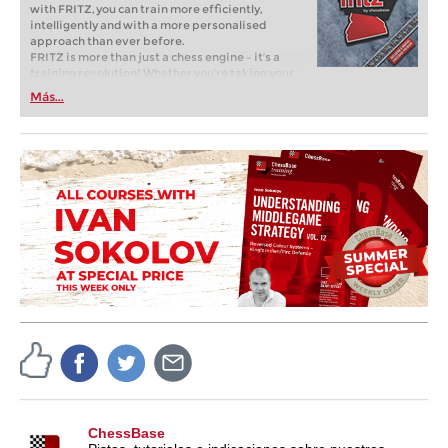
with FRITZ, you can train more efficiently,
intelligently and with a more personalised
approach than ever before.
FRITZ is more than just a chess engine – it’s a
training revolution! Whether you’re taking your
first steps into the world of club chess, or already
Más...
playing at a tournament level: with FRITZ, you can
train more efficiently, intelligently and with a
more personalised approach than ever before.
ChessBase