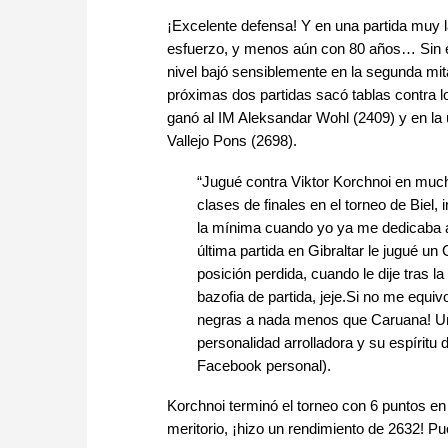
¡Excelente defensa! Y en una partida muy l
esfuerzo, y menos aún con 80 años… Sin e
nivel bajó sensiblemente en la segunda mita
próximas dos partidas sacó tablas contra l
ganó al IM Aleksandar Wohl (2409) y en la ú
Vallejo Pons (2698).
“Jugué contra Viktor Korchnoi en muchas
clases de finales en el torneo de Biel
la mínima cuando yo ya me dedicaba a
última partida en Gibraltar le jugué 
posición perdida, cuando le dije tras l
bazofia de partida, jeje.Si no me equi
negras a nada menos que Caruana! Un 
personalidad arrolladora y su espíritu
Facebook personal).
Korchnoi terminó el torneo con 6 puntos en 
meritorio, ¡hizo un rendimiento de 2632! 