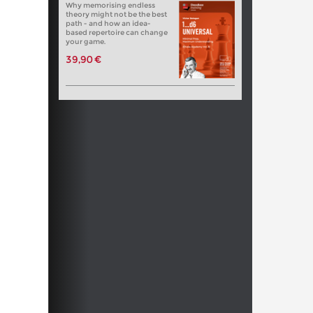
Why memorising endless
theory might not be the best
path - and how an idea-
based repertoire can change
your game.
39,90 €