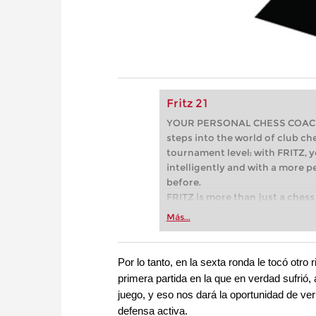
Fritz 21
YOUR PERSONAL CHESS COACH - 
steps into the world of club che
tournament level: with FRITZ, y
intelligently and with a more 
before.
FRITZ is more than just a chess 
Whether you’re taking your firs
Más...
or already playing at a tournam
more efficiently, intelligently
approach than ever before.
Por lo tanto, en la sexta ronda le tocó otro
primera partida en la que en verdad sufrió
juego, y eso nos dará la oportunidad de ve
defensa activa.