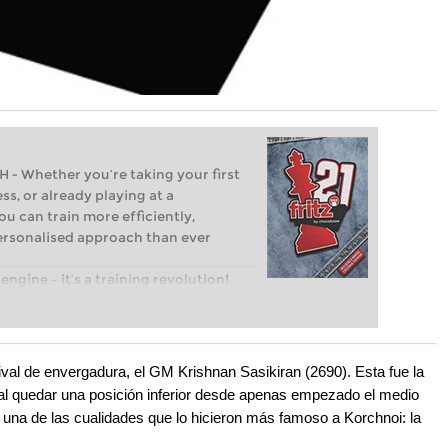
Whether you’re taking your first
ss, or already playing at a
ou can train more efficiently,
personalised approach than ever
engine – it’s a training revolution!
t steps into the world of club chess,
ent level: with FRITZ, you can train
 and with a more personalised
 rival de envergadura, el GM Krishnan Sasikiran (2690). Esta fue la
, al quedar una posición inferior desde apenas empezado el medio
r una de las cualidades que lo hicieron más famoso a Korchnoi: la