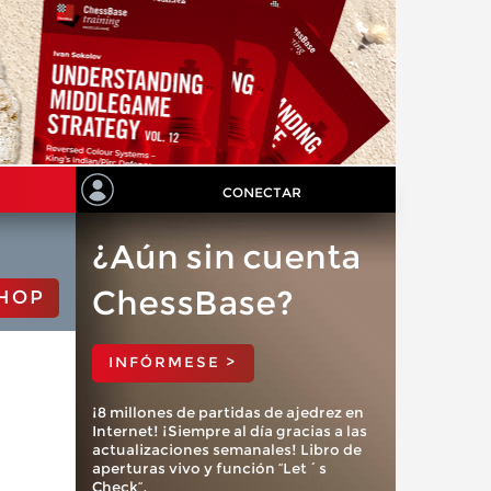
CONECTAR
¿Aún sin cuenta
ChessBase?
HOP
INFÓRMESE >
¡8 millones de partidas de ajedrez en
Internet! ¡Siempre al día gracias a las
actualizaciones semanales! Libro de
aperturas vivo y función “Let´s
Check”.