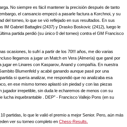
arga. No siempre es fácil mantener la precisión después de tanto
mbargo, el cansancio empezó a pasarle factura a Korchnoi, y su
d del torneo, lo que se vió reflejado en sus resultados. En sus
os IM Gabriel Battaglini (2437) y Drasko Boskovic (2412), luego le
ltima partida perdió (su único 0 del torneo) contra el GM Francisco
 ocasiones, lo sufrí a partir de los 70!!! años, me dio varias
, incluso llegamos a jugar un Match en Vera (Almería) que gané por
 jugar en Linares con Kasparov, Anand y compañía. En nuestra
un Gambito Blumenfeld y acabé ganando aunque pasé por una
a partida si quería analizar, me respondió que no analizaba esa
voco, en ese mismo torneo aplastó sin piedad y con las piezas
jugador irrepetible, sin duda le echaremos de menos con su
 de lucha inquebrantable . DEP” - Francisco Vallejo Pons (en su
10 partidas, lo que le valió el premio a mejor Senior. Pero, aún más
Pueden ver su torneo completo en
Chess-Results.