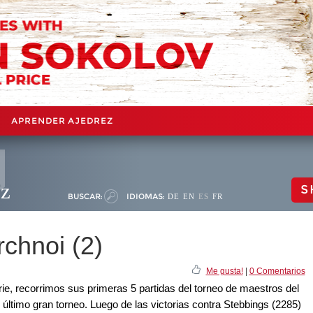
APRENDER AJEDREZ
ez
S
BUSCAR:
IDIOMAS:
DE
EN
ES
FR
chnoi (2)
Me gusta!
|
0 Comentarios
rie, recorrimos sus primeras 5 partidas del torneo de maestros del
 último gran torneo. Luego de las victorias contra Stebbings (2285)