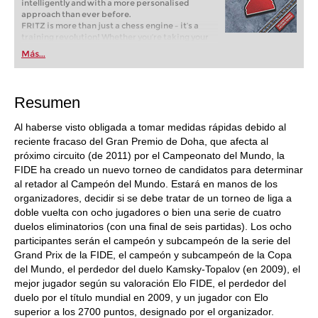
intelligently and with a more personalised
approach than ever before.
FRITZ is more than just a chess engine – it’s a
training revolution! Whether you’re taking your
first steps into the world of club chess, or already
Más...
playing at a tournament level: with FRITZ, you can
train more efficiently, intelligently and with a
more personalised approach than ever before.
Resumen
Al haberse visto obligada a tomar medidas rápidas debido al
reciente fracaso del Gran Premio de Doha, que afecta al
próximo circuito (de 2011) por el Campeonato del Mundo, la
FIDE ha creado un nuevo torneo de candidatos para determinar
al retador al Campeón del Mundo. Estará en manos de los
organizadores, decidir si se debe tratar de un torneo de liga a
doble vuelta con ocho jugadores o bien una serie de cuatro
duelos eliminatorios (con una final de seis partidas). Los ocho
participantes serán el campeón y subcampeón de la serie del
Grand Prix de la FIDE, el campeón y subcampeón de la Copa
del Mundo, el perdedor del duelo Kamsky-Topalov (en 2009), el
mejor jugador según su valoración Elo FIDE, el perdedor del
duelo por el título mundial en 2009, y un jugador con Elo
superior a los 2700 puntos, designado por el organizador.