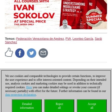
Temas:
Federación Venezolana de Ajedrez
,
FVA
,
Leontxo García
,
Sarái
Sánchez
Comunicado de prensa
Comunicado de prensa
We use cookies and comparable technologies to provide certain functions, to improve
the user experience and to offer interest-oriented content. Depending on their intended
use, analysis cookies and marketing cookies may be used in addition to technically
required cookies.
Here
you can make detailed settings or revoke your consent (if
necessary partially) with effect for the future. Further information can be found in our
data protection declaration
.
Política de privacidad
|
Pie de imprenta
|
Para contactar
|
Cookies Management
|
Detailed
Reject
Accept
Licencias
|
Compliance Hotline
|
Inicio
information
all
all
© 2017 ChessBase GmbH | Osterbekstraße 90a | 22083 Hamburgo | Alemania