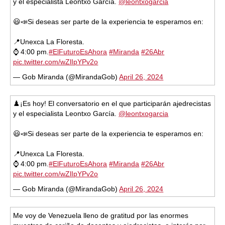
y el especialista Leontxo García.
@leontxogarcia
😃📣Si deseas ser parte de la experiencia te esperamos en:
📍Unexca La Floresta.
⌚️ 4:00 pm.
#ElFuturoEsAhora
#Miranda
#26Abr
pic.twitter.com/wZlIpYPv2o
— Gob Miranda (@MirandaGob)
April 26, 2024
♟️¡Es hoy! El conversatorio en el que participarán ajedrecistas
y el especialista Leontxo García.
@leontxogarcia
😃📣Si deseas ser parte de la experiencia te esperamos en:
📍Unexca La Floresta.
⌚️ 4:00 pm.
#ElFuturoEsAhora
#Miranda
#26Abr
pic.twitter.com/wZlIpYPv2o
— Gob Miranda (@MirandaGob)
April 26, 2024
Me voy de Venezuela lleno de gratitud por las enormes