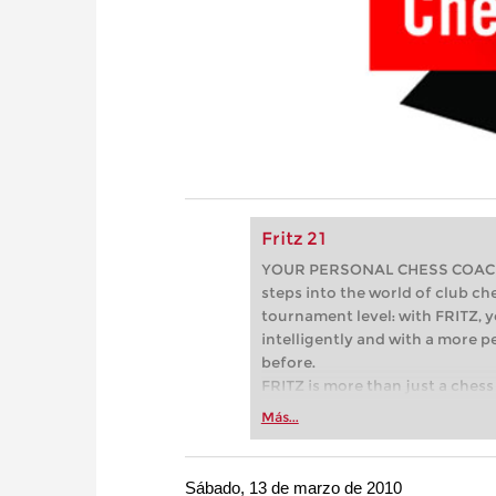
Fritz 21
YOUR PERSONAL CHESS COACH - 
steps into the world of club che
tournament level: with FRITZ, y
intelligently and with a more 
before.
FRITZ is more than just a chess 
Whether you’re taking your firs
Más...
or already playing at a tournam
more efficiently, intelligently
approach than ever before.
Sábado, 13 de marzo de 2010