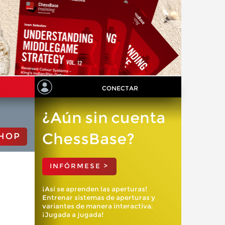
CONECTAR
¿Aún sin cuenta
ChessBase?
HOP
INFÓRMESE >
¡Así se aprenden las aperturas!
Entrenar sistemas de aperturas y
variantes de manera interactiva.
¡Jugada a jugada!