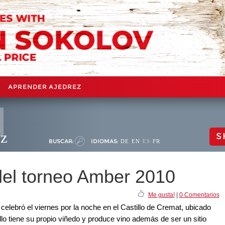
APRENDER AJEDREZ
ez
S
BUSCAR:
IDIOMAS:
DE
EN
ES
FR
del torneo Amber 2010
Me gusta!
|
0 Comentarios
celebró el viernes por la noche en el Castillo de Cremat, ubicado
illo tiene su propio viñedo y produce vino además de ser un sitio