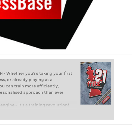
Whether you’re taking your first
ss, or already playing at a
ou can train more efficiently,
personalised approach than ever
engine – it’s a training revolution!
t steps into the world of club chess,
ent level: with FRITZ, you can train
 and with a more personalised