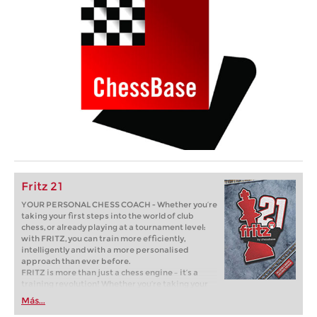
Fritz 21
YOUR PERSONAL CHESS COACH - Whether you’re
taking your first steps into the world of club
chess, or already playing at a tournament level:
with FRITZ, you can train more efficiently,
intelligently and with a more personalised
approach than ever before.
FRITZ is more than just a chess engine – it’s a
training revolution! Whether you’re taking your
first steps into the world of club chess, or already
Más...
playing at a tournament level: with FRITZ, you can