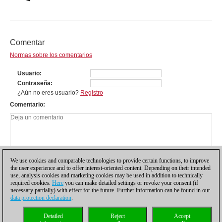
Comentar
Normas sobre los comentarios
Usuario
Contraseña
¿Aún no eres usuario?
Registro
Comentario
We use cookies and comparable technologies to provide certain functions, to improve
the user experience and to offer interest-oriented content. Depending on their intended
use, analysis cookies and marketing cookies may be used in addition to technically
required cookies.
Here
you can make detailed settings or revoke your consent (if
necessary partially) with effect for the future. Further information can be found in our
data protection declaration
.
Política de privacidad
|
Pie de imprenta
|
Para contactar
|
Cookies Management
|
Detailed
Reject
Accept