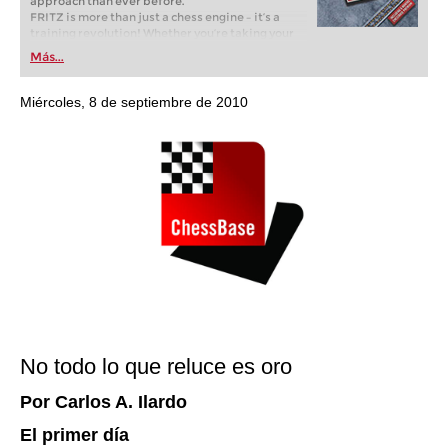
approach than ever before.
FRITZ is more than just a chess engine – it’s a
training revolution! Whether you’re taking your
first steps into the world of club chess, or already
Más...
playing at a tournament level: with FRITZ, you can
train more efficiently, intelligently and with a
more personalised approach than ever before.
Miércoles, 8 de septiembre de 2010
No todo lo que reluce es oro
Por Carlos A. Ilardo
El primer día