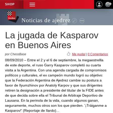
SHOP
TOGGLE
NAVIGATION
Noticias de ajedrez
La jugada de Kasparov
en Buenos Aires
por ChessBase
Me gusta!
|
0 Comentarios
08/09/2010 – Entre el 2 y el 6 de septiembre, la megaestrellla
de este deporte, el ruso Garry Kasparov completó su cuarta
visita a la Argentina. Con una agenda cargada de compromisos
políticos y culturales, el ex campeón mundo logró su objetivo:
que la Federación Argentina de Ajedrez cambie su postura a
favor de Ilyumzhinov por Anatoly Karpov y que sus dirigentes
retiren la designación a presidente del titular de la FIDE antes
de que decida sobre ella el Tribunal de Arbitraje Deportivo de
Lausana. En la perinola de la vida, cuando algunos ganan,
seguramente, muchos otros son los que pierden. '¡Tráiganme a
Kasparov!' (Reportaje de Ilardo)...