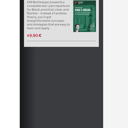
GM Blohberger presents a
complete two-part repertoire
for Black: practical, clear, and
flexible – instead of endless
theory, you’ll get
straightforward concepts
and strategies that are easy to
learn and apply.
49,90 €