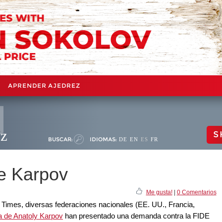
APRENDER AJEDREZ
ez
S
BUSCAR:
IDIOMAS:
DE
EN
ES
FR
de Karpov
Me gusta!
|
0 Comentarios
Times, diversas federaciones nacionales (EE. UU., Francia,
a de Anatoly Karpov
han presentado una demanda contra la FIDE