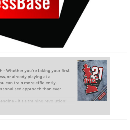
Whether you’re taking your first
ss, or already playing at a
ou can train more efficiently,
personalised approach than ever
engine – it’s a training revolution!
t steps into the world of club chess,
ent level: with FRITZ, you can train
 and with a more personalised