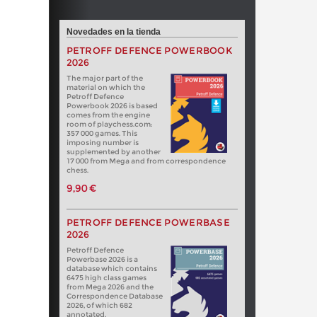
Novedades en la tienda
PETROFF DEFENCE POWERBOOK
2026
The major part of the
material on which the
Petroff Defence
Powerbook 2026 is based
comes from the engine
room of playchess.com:
357 000 games. This
imposing number is
supplemented by another
17 000 from Mega and from correspondence
chess.
9,90 €
PETROFF DEFENCE POWERBASE
2026
Petroff Defence
Powerbase 2026 is a
database which contains
6475 high class games
from Mega 2026 and the
Correspondence Database
2026, of which 682
annotated.