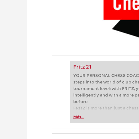
Fritz 21
YOUR PERSONAL CHESS COACH - 
steps into the world of club che
tournament level: with FRITZ, y
intelligently and with a more 
before.
FRITZ is more than just a chess 
Whether you’re taking your firs
Más...
or already playing at a tournam
more efficiently, intelligently
approach than ever before.