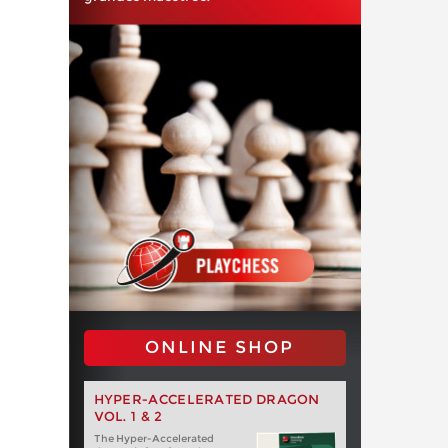
ONLINE SHOP
HYPER-ACCELERATED DRAGON
VOL. 1 & 2
The Hyper-Accelerated