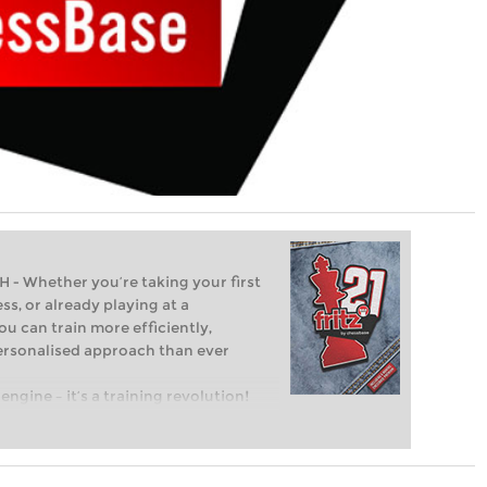
Whether you’re taking your first
ss, or already playing at a
ou can train more efficiently,
personalised approach than ever
engine – it’s a training revolution!
t steps into the world of club chess,
ent level: with FRITZ, you can train
 and with a more personalised