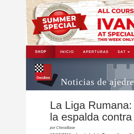
INICIO
APERTURAS
SAT
SHOP
Noticias de ajedr
La Liga Rumana: 
la espalda contra
por ChessBase