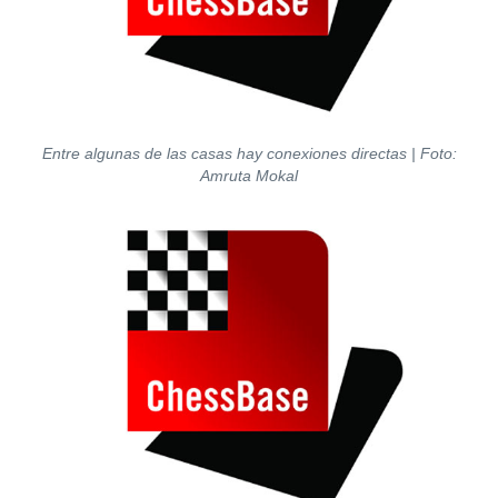
Entre algunas de las casas hay conexiones directas | Foto:
Amruta Mokal