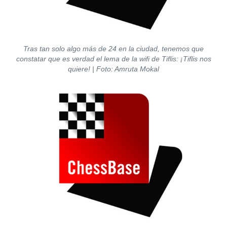
Tras tan solo algo más de 24 en la ciudad, tenemos que
constatar que es verdad el lema de la wifi de Tiflis: ¡Tiflis nos
quiere! | Foto: Amruta Mokal