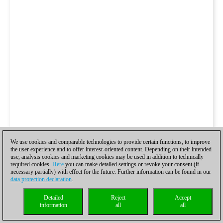
We use cookies and comparable technologies to provide certain functions, to improve
the user experience and to offer interest-oriented content. Depending on their intended
use, analysis cookies and marketing cookies may be used in addition to technically
required cookies.
Here
you can make detailed settings or revoke your consent (if
necessary partially) with effect for the future. Further information can be found in our
data protection declaration
.
Detailed
Reject
Accept
information
all
all