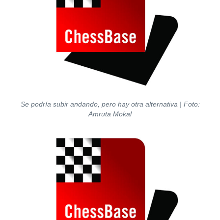
Se podría subir andando, pero hay otra alternativa | Foto:
Amruta Mokal