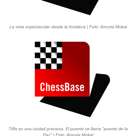
La vista espectacular desde la fortaleza | Foto: Amruta Mokal
Tiflis es una ciudad preciosa. El puente se llama "puente de la
Paz" | Foto: Amruta Mokal