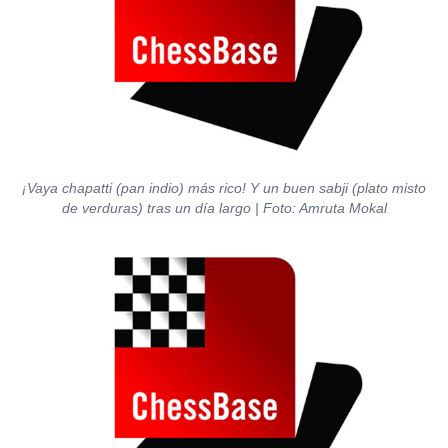
¡Vaya chapatti (pan indio) más rico! Y un buen sabji (plato misto
de verduras) tras un día largo | Foto: Amruta Mokal