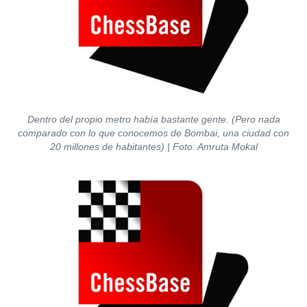
Dentro del propio metro había bastante gente. (Pero nada
comparado con lo que conocemos de Bombai, una ciudad con
20 millones de habitantes) | Foto: Amruta Mokal