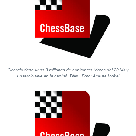
Georgia tiene unos 3 millones de habitantes (datos del 2014) y
un tercio vive en la capital, Tiflis | Foto: Amruta Mokal