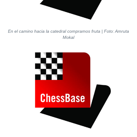
En el camino hacia la catedral compramos fruta | Foto: Amruta
Mokal