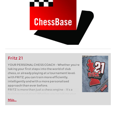
Fritz 21
YOUR PERSONAL CHESS COACH - Whether you’re
taking your first steps into the world of club
chess, or already playing at a tournament level:
with FRITZ, you can train more efficiently,
intelligently and with a more personalised
approach than ever before.
FRITZ is more than just a chess engine – it’s a
training revolution! Whether you’re taking your
first steps into the world of club chess, or already
Más...
playing at a tournament level: with FRITZ, you can
train more efficiently, intelligently and with a
more personalised approach than ever before.