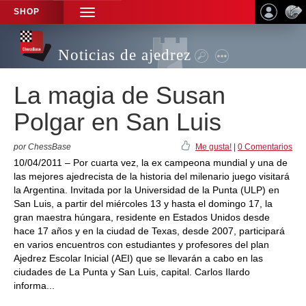
SHOP
TOGGLE
NAVIGATION
Noticias de ajedrez
La magia de Susan
Polgar en San Luis
por ChessBase
Me gusta!
|
0 Comentarios
10/04/2011 – Por cuarta vez, la ex campeona mundial y una de
las mejores ajedrecista de la historia del milenario juego visitará
la Argentina. Invitada por la Universidad de la Punta (ULP) en
San Luis, a partir del miércoles 13 y hasta el domingo 17, la
gran maestra húngara, residente en Estados Unidos desde
hace 17 años y en la ciudad de Texas, desde 2007, participará
en varios encuentros con estudiantes y profesores del plan
Ajedrez Escolar Inicial (AEI) que se llevarán a cabo en las
ciudades de La Punta y San Luis, capital. Carlos Ilardo
informa...