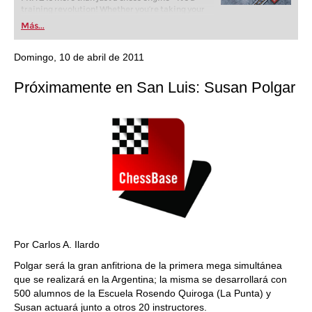
training revolution! Whether you’re taking your
first steps into the world of club chess, or already
Más...
playing at a tournament level: with FRITZ, you can
train more efficiently, intelligently and with a
more personalised approach than ever before.
Domingo, 10 de abril de 2011
Próximamente en San Luis: Susan Polgar
Por Carlos A. Ilardo
Polgar será la gran anfitriona de la primera mega simultánea
que se realizará en la Argentina; la misma se desarrollará con
500 alumnos de la Escuela Rosendo Quiroga (La Punta) y
Susan actuará junto a otros 20 instructores.