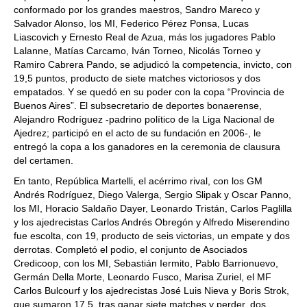
conformado por los grandes maestros, Sandro Mareco y
Salvador Alonso, los MI, Federico Pérez Ponsa, Lucas
Liascovich y Ernesto Real de Azua, más los jugadores Pablo
Lalanne, Matías Carcamo, Iván Torneo, Nicolás Torneo y
Ramiro Cabrera Pando, se adjudicó la competencia, invicto, con
19,5 puntos, producto de siete matches victoriosos y dos
empatados. Y se quedó en su poder con la copa “Provincia de
Buenos Aires”. El subsecretario de deportes bonaerense,
Alejandro Rodríguez -padrino político de la Liga Nacional de
Ajedrez; participó en el acto de su fundación en 2006-, le
entregó la copa a los ganadores en la ceremonia de clausura
del certamen.
En tanto, República Martelli, el acérrimo rival, con los GM
Andrés Rodríguez, Diego Valerga, Sergio Slipak y Oscar Panno,
los MI, Horacio Saldaño Dayer, Leonardo Tristán, Carlos Paglilla
y los ajedrecistas Carlos Andrés Obregón y Alfredo Miserendino
fue escolta, con 19, producto de seis victorias, un empate y dos
derrotas. Completó el podio, el conjunto de Asociados
Credicoop, con los MI, Sebastián Iermito, Pablo Barrionuevo,
Germán Della Morte, Leonardo Fusco, Marisa Zuriel, el MF
Carlos Bulcourf y los ajedrecistas José Luis Nieva y Boris Strok,
que sumaron 17,5, tras ganar siete matches y perder, dos.