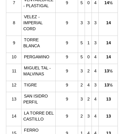
7
9
5
0
4
14½
- PLASTIGAL
VELEZ -
8
IMPERIAL
9
3
3
3
14
CORD
TORRE
9
9
5
1
3
14
BLANCA
10
PERGAMINO
9
5
0
4
14
MIGUEL TAL -
11
9
3
2
4
13½
MALVINAS
12
TIGRE
9
2
4
3
13½
SAN ISIDRO
13
9
3
2
4
13
PERFIL
LA TORRE DEL
14
9
2
3
4
13
CASTILLO
FERRO
15
9
1
4
4
13