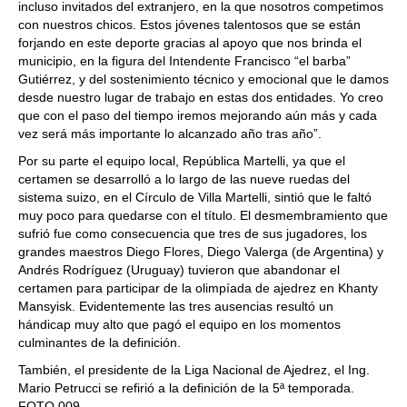
incluso invitados del extranjero, en la que nosotros competimos
con nuestros chicos. Estos jóvenes talentosos que se están
forjando en este deporte gracias al apoyo que nos brinda el
municipio, en la figura del Intendente Francisco “el barba”
Gutiérrez, y del sostenimiento técnico y emocional que le damos
desde nuestro lugar de trabajo en estas dos entidades. Yo creo
que con el paso del tiempo iremos mejorando aún más y cada
vez será más importante lo alcanzado año tras año”.
Por su parte el equipo local, República Martelli, ya que el
certamen se desarrolló a lo largo de las nueve ruedas del
sistema suizo, en el Círculo de Villa Martelli, sintió que le faltó
muy poco para quedarse con el título. El desmembramiento que
sufrió fue como consecuencia que tres de sus jugadores, los
grandes maestros Diego Flores, Diego Valerga (de Argentina) y
Andrés Rodríguez (Uruguay) tuvieron que abandonar el
certamen para participar de la olimpíada de ajedrez en Khanty
Mansyisk. Evidentemente las tres ausencias resultó un
hándicap muy alto que pagó el equipo en los momentos
culminantes de la definición.
También, el presidente de la Liga Nacional de Ajedrez, el Ing.
Mario Petrucci se refirió a la definición de la 5ª temporada.
FOTO 009