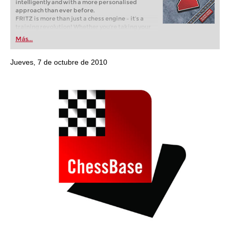
intelligently and with a more personalised
approach than ever before.
FRITZ is more than just a chess engine – it’s a
training revolution! Whether you’re taking your
first steps into the world of club chess, or already
Más...
playing at a tournament level: with FRITZ, you can
train more efficiently, intelligently and with a
more personalised approach than ever before.
Jueves, 7 de octubre de 2010