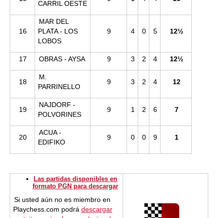
CARRIL OESTE
MAR DEL
16
PLATA - LOS
9
4
0
5
12½
LOBOS
17
OBRAS - AYSA
9
3
2
4
12½
M.
18
9
3
2
4
12
PARRINELLO
NAJDORF -
19
9
1
2
6
7
POLVORINES
ACUA -
20
9
0
0
9
1
EDIFIKO
Las partidas disponibles en
formato PGN para descargar
Si usted aún no es miembro en
Playchess.com podrá
descargar