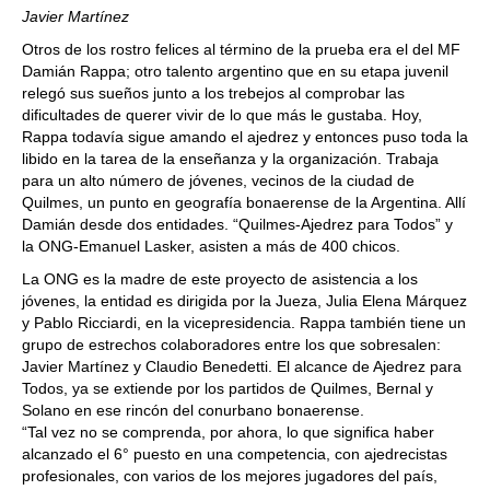
Javier Martínez
Otros de los rostro felices al término de la prueba era el del MF
Damián Rappa; otro talento argentino que en su etapa juvenil
relegó sus sueños junto a los trebejos al comprobar las
dificultades de querer vivir de lo que más le gustaba. Hoy,
Rappa todavía sigue amando el ajedrez y entonces puso toda la
libido en la tarea de la enseñanza y la organización. Trabaja
para un alto número de jóvenes, vecinos de la ciudad de
Quilmes, un punto en geografía bonaerense de la Argentina. Allí
Damián desde dos entidades. “Quilmes-Ajedrez para Todos” y
la ONG-Emanuel Lasker, asisten a más de 400 chicos.
La ONG es la madre de este proyecto de asistencia a los
jóvenes, la entidad es dirigida por la Jueza, Julia Elena Márquez
y Pablo Ricciardi, en la vicepresidencia. Rappa también tiene un
grupo de estrechos colaboradores entre los que sobresalen:
Javier Martínez y Claudio Benedetti. El alcance de Ajedrez para
Todos, ya se extiende por los partidos de Quilmes, Bernal y
Solano en ese rincón del conurbano bonaerense.
“Tal vez no se comprenda, por ahora, lo que significa haber
alcanzado el 6° puesto en una competencia, con ajedrecistas
profesionales, con varios de los mejores jugadores del país,