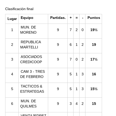
Clasificación final
Equipo
Partidas.
+
=
-
Puntos
Lugar
MUN. DE
1
9
7
2
0
19½
MORENO
REPUBLICA
2
9
6
1
2
19
MARTELLI
ASOCIADOS
3
9
7
0
2
17½
CREDICOOP
CAM 3 - TRES
4
9
5
1
3
16
DE FEBRERO
TACTICOS &
5
9
5
1
3
15½
ESTRATEGAS
MUN. DE
6
9
3
4
2
15
QUILMES
VENTAJEDREZ