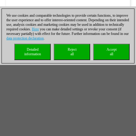
We use cookies and comparable technologies to provide certain functions, to improve
the user experience and to offer interest-oriented content. Depending on their intended
use, analysis cookies and marketing cookies may be used in addition to technically
required cookies.
Here
you can make detailed settings or revoke your consent (if
necessary partially) with effect for the future. Further information can be found in our
data protection declaration
.
Detailed
Reject
Accept
information
all
all