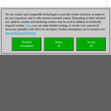
We use cookies and comparable technologies to provide certain functions, to improve
the user experience and to offer interest-oriented content. Depending on their intended
use, analysis cookies and marketing cookies may be used in addition to technically
required cookies.
Here
you can make detailed settings or revoke your consent (if
necessary partially) with effect for the future. Further information can be found in our
data protection declaration
.
Detailed
Reject
Accept
information
all
all