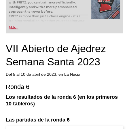
with FRITZ, you can train more efficiently,
intelligently and with a more personalised
approach than ever before.
FRITZ is more than just a chess engine – it’s a
training revolution! Whether you’re taking your
first steps into the world of club chess, or already
Más...
playing at a tournament level: with FRITZ, you can
train more efficiently, intelligently and with a
more personalised approach than ever before.
VII Abierto de Ajedrez
Semana Santa 2023
Del 5 al 10 de abril de 2023, en La Nucia
Ronda 6
Los resultados de la ronda 6 (en los primeros
10 tableros)
Las partidas de la ronda 6