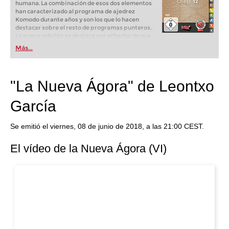
humana. La combinación de esos dos elementos
han caracterizado al programa de ajedrez
Komodo durante años y son los que lo hacen
destacar sobre el resto de programas punteros.
La nueva edición se destaca por el hecho de que
"dos corazones laten en su pecho". Uno es el
Más...
módulo clásico de Komodo, en su nueva versión
perfeccionada. El segundo es el módulo Komodo
"Monte Carlo" que calcula por un sistema
parecido al de AlphaZero.
"La Nueva Ágora" de Leontxo
García
Se emitió el viernes, 08 de junio de 2018, a las 21:00 CEST.
El vídeo de la Nueva Ágora (VI)