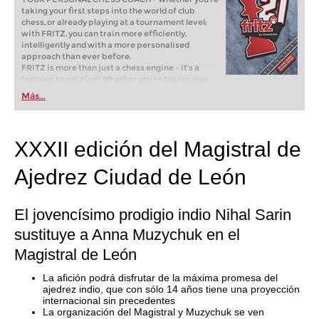
taking your first steps into the world of club
chess, or already playing at a tournament level:
with FRITZ, you can train more efficiently,
intelligently and with a more personalised
approach than ever before.
FRITZ is more than just a chess engine – it’s a
training revolution! Whether you’re taking your
first steps into the world of club chess, or already
Más...
playing at a tournament level: with FRITZ, you can
train more efficiently, intelligently and with a
more personalised approach than ever before.
XXXII edición del Magistral de
Ajedrez Ciudad de León
El jovencísimo prodigio indio Nihal Sarin
sustituye a Anna Muzychuk en el
Magistral de León
La afición podrá disfrutar de la máxima promesa del
ajedrez indio, que con sólo 14 años tiene una proyección
internacional sin precedentes
La organización del Magistral y Muzychuk se ven