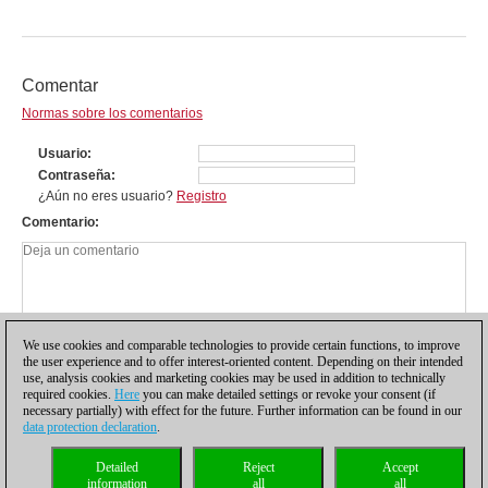
Comentar
Normas sobre los comentarios
Usuario
Contraseña
¿Aún no eres usuario?
Registro
Comentario
We use cookies and comparable technologies to provide certain functions, to improve
the user experience and to offer interest-oriented content. Depending on their intended
use, analysis cookies and marketing cookies may be used in addition to technically
required cookies.
Here
you can make detailed settings or revoke your consent (if
necessary partially) with effect for the future. Further information can be found in our
data protection declaration
.
Política de privacidad
|
Pie de imprenta
|
Para contactar
|
Cookies Management
|
Detailed
Reject
Accept
Licencias
|
Compliance Hotline
|
Inicio
information
all
all