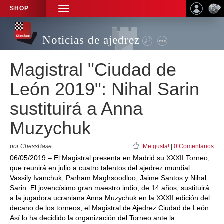
SHOP
TOGGLE
NAVIGATION
Noticias de ajedrez
Magistral "Ciudad de
León 2019": Nihal Sarin
sustituirá a Anna
Muzychuk
por ChessBase
Me gusta!
|
0 Comentarios
06/05/2019 – El Magistral presenta en Madrid su XXXII Torneo,
que reunirá en julio a cuatro talentos del ajedrez mundial:
Vassily Ivanchuk, Parham Maghsoodloo, Jaime Santos y Nihal
Sarin. El jovencísimo gran maestro indio, de 14 años, sustituirá
a la jugadora ucraniana Anna Muzychuk en la XXXII edición del
decano de los torneos, el Magistral de Ajedrez Ciudad de León.
Así lo ha decidido la organización del Torneo ante la