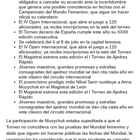
obligados a cancelar su acuerdo ante la incertidumbre
que genera una posible coincidencia en fechas con el
Campeonato del Mundo Femenino, que sigue sin hacer
oficial su calendario
El IV Open Internacional, que abre el juego a 120
aficionados, ya recibe inscripciones en la web del torneo
El Torneo decano de España cumple este año su XXXII
edición consecutiva.
Se celebrará del 4 al 8 de julio en la capital leonesa
El IV Open Internacional, que abre el juego a 120
aficionados, ya recibe inscripciones en la web del Torneo
El Magistral estrena esta edición el I Torneo de Ajedrez
Rápido
Jóvenes maestros, grandes promesas y estrellas
consagradas del ajedrez mundial se dan cita cada año en
este clásico del circuito internacional​
El jovencísimo prodigio indio Nihal Sarin sustituye a Anna
Muzychuk en el Magistral de León
El Magistral estrena esta edición el I Torneo de Ajedrez
Rápido
Jóvenes maestros, grandes promesas y estrellas
consagradas del ajedrez mundial se dan cita cada año en
este clásico del circuito internacional
La participación de Muzychuk estaba supeditada a que el
Torneo no coincidiera con las pruebas del Mundial femenino y
dado que siguen sin hacerse públicas las fechas del Mundial, la
organización ha considerado que lo más prudente es cancelar