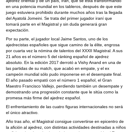
ajedrez oriental y de un país, Irán, que se está transformando
en una potencia mundial en los tableros, después de que este
juego estuviera prohibido durante muchos años tras la llegada
del Ayatolá Jomeini. Se trata del primer jugador iraní que
tomará parte en el Magistral y sin duda generará gran
expectación.
Por su parte, el jugador local Jaime Santos, uno de los
ajedrecistas españoles que sigue camino de la élite, engrosa
por cuarta vez la nómina de talentos del XXXII Magistral. A sus
21 años es el número 5 del ránking español de ajedrez
absoluto. En la edición 2017 derrotó a Vishy Anand en una de
las partidas de su match, que acabó en empate, y el ex
campeón mundial sólo pudo imponerse en el desempate final.
El año pasado empató con el número 1 español, el Gran
Maestro Francisco Vallejo, perdiendo también un desempate y
demostrando una progresión constante que le sitúa como la
promesa más firme del ajedrez español.
El enfrentamiento de las cuatro figuras internacionales no será
el único atractivo.
Año tras año, el Magistral consigue convertirse en epicentro de
la afición al ajedrez, con distintas actividades destinadas a niños