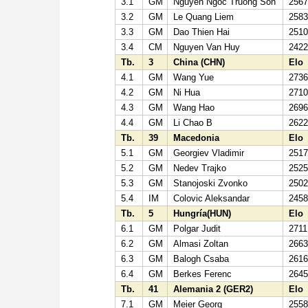
3.1
GM
Nguyen Ngoc Truong Son
256
3.2
GM
Le Quang Liem
258
3.3
GM
Dao Thien Hai
251
3.4
CM
Nguyen Van Huy
242
Tb.
3
China (CHN)
Elo
4.1
GM
Wang Yue
273
4.2
GM
Ni Hua
271
4.3
GM
Wang Hao
269
4.4
GM
Li Chao B
262
Tb.
39
Macedonia
Elo
5.1
GM
Georgiev Vladimir
251
5.2
GM
Nedev Trajko
252
5.3
GM
Stanojoski Zvonko
250
5.4
IM
Colovic Aleksandar
245
Tb.
5
Hungría(HUN)
Elo
6.1
GM
Polgar Judit
2711
6.2
GM
Almasi Zoltan
266
6.3
GM
Balogh Csaba
261
6.4
GM
Berkes Ferenc
264
Tb.
41
Alemania 2 (GER2)
Elo
7.1
GM
Meier Georg
255