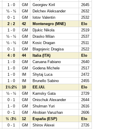
7
1 - 0
GM
Georgiev Kiril
2645
7
½ - ½
GM
Delchev Aleksander
2632
8
0 - 1
GM
Iotov Valentin
2532
2 : 2
42
Montenegro (MNE)
Elo
5
1 - 0
GM
Djukic Nikola
2519
6
½ - ½
GM
Drasko Milan
2537
4
½ - ½
GM
Kosic Dragan
2511
7
0 - 1
GM
Blagojevic Dragisa
2522
4 : 0
44
Italia (ITA)
Elo
7
1 - 0
GM
Caruana Fabiano
2640
9
1 - 0
GM
Godena Michele
2517
2
1 - 0
IM
Shytaj Luca
2472
9
1 - 0
IM
Brunello Sabino
2455
1½:2½
10
EE.UU.
Elo
5
½ - ½
GM
Kamsky Gata
2729
0
0 - 1
GM
Onischuk Alexander
2644
2
1 - 0
GM
Shulman Yuri
2616
4
0 - 1
GM
Akobian Varuzhan
2606
½ :3½
12
España (ESP)
Elo
1
0 - 1
GM
Shirov Alexei
2726