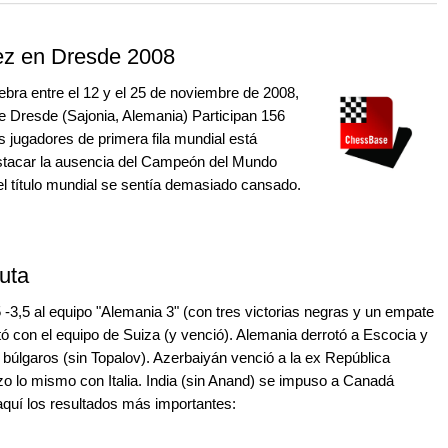
 and with a more personalised
ez en Dresde 2008
bra entre el 12 y el 25 de noviembre de 2008,
e Dresde (Sajonia, Alemania) Participan 156
s jugadores de primera fila mundial está
estacar la ausencia del Campeón del Mundo
el título mundial se sentía demasiado cansado.
uta
 -3,5 al equipo "Alemania 3" (con tres victorias negras y un empate
tó con el equipo de Suiza (y venció). Alemania derrotó a Escocia y
 búlgaros (sin Topalov). Azerbaiyán venció a la ex República
o lo mismo con Italia. India (sin Anand) se impuso a Canadá
aquí los resultados más importantes: