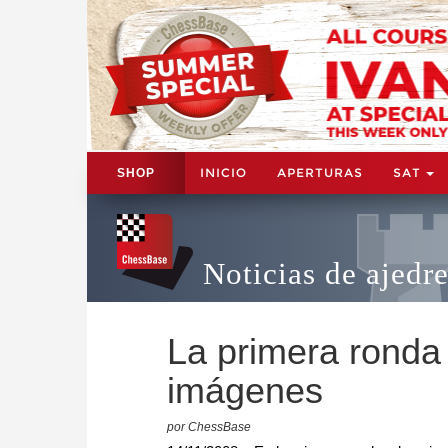
INICIO
APERTURAS
SAT
SHOP
Noticias de ajedr
La primera ronda
imágenes
por ChessBase