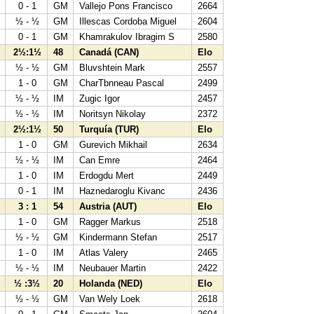
8
0 - 1
GM
Vallejo Pons Francisco
2664
8
½ - ½
GM
Illescas Cordoba Miguel
2604
8
0 - 1
GM
Khamrakulov Ibragim S
2580
2½:1½
48
Canadá (CAN)
Elo
9
½ - ½
GM
Bluvshtein Mark
2557
3
1 - 0
GM
CharTbnneau Pascal
2499
8
½ - ½
IM
Zugic Igor
2457
9
½ - ½
IM
Noritsyn Nikolay
2372
2½:1½
50
Turquía (TUR)
Elo
4
1 - 0
GM
Gurevich Mikhail
2634
3
½ - ½
IM
Can Emre
2464
8
1 - 0
IM
Erdogdu Mert
2449
6
0 - 1
IM
Haznedaroglu Kivanc
2436
3 : 1
54
Austria (AUT)
Elo
6
1 - 0
GM
Ragger Markus
2518
8
½ - ½
GM
Kindermann Stefan
2517
6
1 - 0
IM
Atlas Valery
2465
5
½ - ½
IM
Neubauer Martin
2422
½ :3½
20
Holanda (NED)
Elo
0
½ - ½
GM
Van Wely Loek
2618