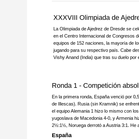
more efficiently, intelligently
approach than ever before.
XXXVIII Olimpiada de Ajedr
La Olimpiada de Ajedrez de Dresde se cele
en el Centro Internacional de Congresos d
equipos de 152 naciones, la mayoría de lo
jugando para su respectivo país. Cabe d
Vishy Anand (India) que tras su duelo por 
Ronda 1 - Competición absol
En la primera ronda, España venció por 0,5
de Illescas). Rusia (sin Kramnik) se enfren
el equipo Alemania 1 hizo lo mismo con los
yugoslava de Macedonia 4-0, y Armenia hiz
2½:1½, Noruega derrotó a Austria 3:1. He 
España