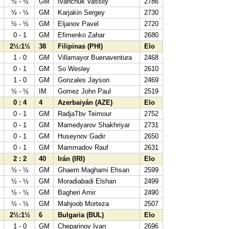
7
½ - ½
GM
Ivanchuk Vassily
2786
3
½ - ½
GM
Karjakin Sergey
2730
0
½ - ½
GM
Eljanov Pavel
2720
2
0 - 1
GM
Efimenko Zahar
2680
2½:1½
38
Filipinas (PHI)
Elo
6
1 - 0
GM
Villamayor Buenaventura
2468
0
0 - 1
GM
So Wesley
2610
6
1 - 0
GM
Gonzales Jayson
2469
2
½ - ½
IM
Gomez John Paul
2519
0 : 4
4
Azerbaiyán (AZE)
Elo
7
0 - 1
GM
RadjaTbv Teimour
2752
5
0 - 1
GM
Mamedyarov Shakhriyar
2731
2
0 - 1
GM
Huseynov Gadir
2650
8
0 - 1
GM
Mammadov Rauf
2631
2 : 2
40
Irán (IRI)
Elo
½ - ½
GM
Ghaem Maghami Ehsan
2599
3
½ - ½
GM
Moradiabadi Elshan
2499
6
½ - ½
GM
Bagheri Amir
2490
5
½ - ½
GM
Mahjoob Morteza
2507
2½:1½
6
Bulgaria (BUL)
Elo
8
1 - 0
GM
Cheparinov Ivan
2696