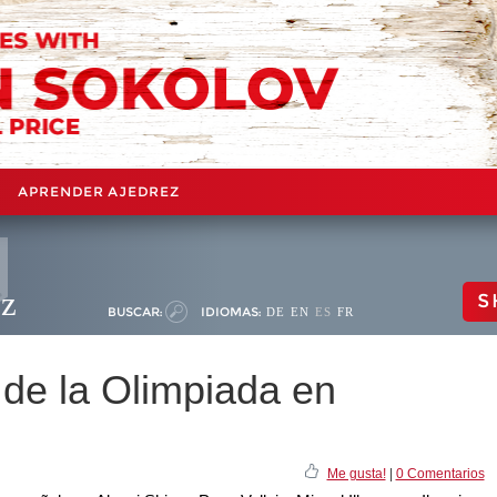
APRENDER AJEDREZ
ez
S
BUSCAR:
IDIOMAS:
DE
EN
ES
FR
 de la Olimpiada en
Me gusta!
|
0 Comentarios