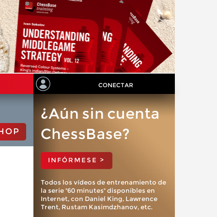
CONECTAR
¿Aún sin cuenta
ChessBase?
HOP
INFÓRMESE >
Todos los vídeos de entrenamiento de
la serie "60 minutes" disponibles en
Internet, con Daniel King, Lawrence
Trent, Rustam Kasimdzhanov, etc.