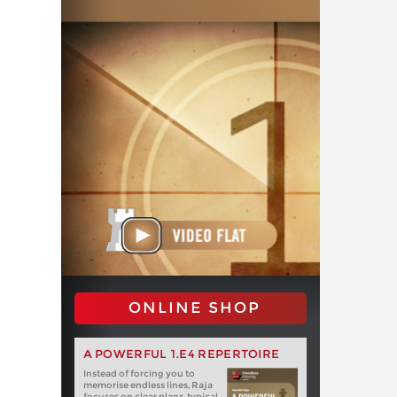
ONLINE SHOP
A POWERFUL 1.E4 REPERTOIRE
Instead of forcing you to
memorise endless lines, Raja
focuses on clear plans, typical