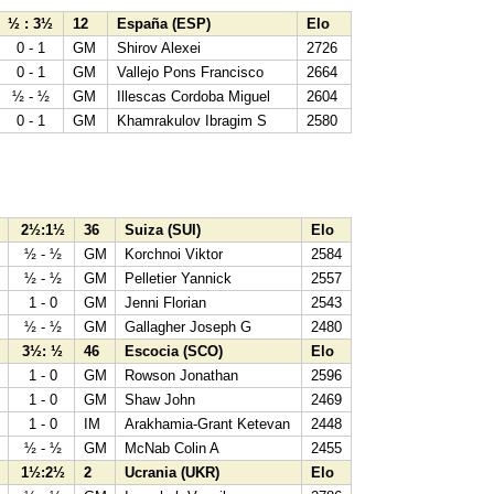
½ : 3½
12
España (ESP)
Elo
0 - 1
GM
Shirov Alexei
2726
0 - 1
GM
Vallejo Pons Francisco
2664
½ - ½
GM
Illescas Cordoba Miguel
2604
0 - 1
GM
Khamrakulov Ibragim S
2580
2½:1½
36
Suiza (SUI)
Elo
7
½ - ½
GM
Korchnoi Viktor
2584
9
½ - ½
GM
Pelletier Yannick
2557
7
1 - 0
GM
Jenni Florian
2543
7
½ - ½
GM
Gallagher Joseph G
2480
3½: ½
46
Escocia (SCO)
Elo
8
1 - 0
GM
Rowson Jonathan
2596
7
1 - 0
GM
Shaw John
2469
4
1 - 0
IM
Arakhamia-Grant Ketevan
2448
7
½ - ½
GM
McNab Colin A
2455
1½:2½
2
Ucrania (UKR)
Elo