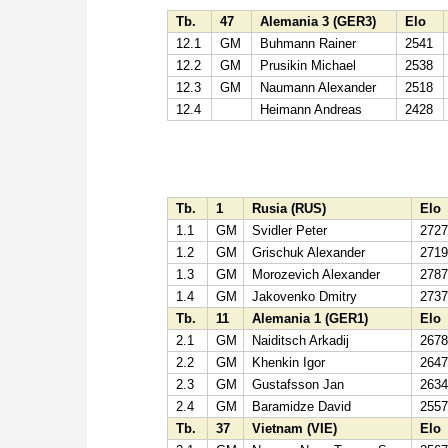
Tb.
47
Alemania 3 (GER3)
Elo
12.1
GM
Buhmann Rainer
2541
12.2
GM
Prusikin Michael
2538
12.3
GM
Naumann Alexander
2518
12.4
Heimann Andreas
2428
Tb.
1
Rusia (RUS)
Elo
1.1
GM
Svidler Peter
272
1.2
GM
Grischuk Alexander
271
1.3
GM
Morozevich Alexander
278
1.4
GM
Jakovenko Dmitry
273
Tb.
11
Alemania 1 (GER1)
Elo
2.1
GM
Naiditsch Arkadij
267
2.2
GM
Khenkin Igor
264
2.3
GM
Gustafsson Jan
263
2.4
GM
Baramidze David
255
Tb.
37
Vietnam (VIE)
Elo