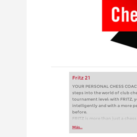
Fritz 21
YOUR PERSONAL CHESS COACH - 
steps into the world of club che
tournament level: with FRITZ, y
intelligently and with a more 
before.
FRITZ is more than just a chess 
Whether you’re taking your firs
Más...
or already playing at a tournam