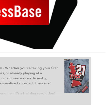
Whether you’re taking your first
ss, or already playing at a
ou can train more efficiently,
personalised approach than ever
engine – it’s a training revolution!
t steps into the world of club chess,
ent level: with FRITZ, you can train