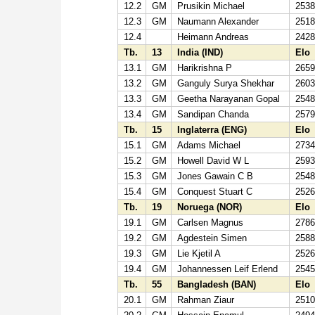
12.2
GM
Prusikin Michael
253
12.3
GM
Naumann Alexander
251
12.4
Heimann Andreas
242
Tb.
13
India (IND)
Elo
13.1
GM
Harikrishna P
265
13.2
GM
Ganguly Surya Shekhar
260
13.3
GM
Geetha Narayanan Gopal
254
13.4
GM
Sandipan Chanda
257
Tb.
15
Inglaterra (ENG)
Elo
15.1
GM
Adams Michael
273
15.2
GM
Howell David W L
259
15.3
GM
Jones Gawain C B
254
15.4
GM
Conquest Stuart C
252
Tb.
19
Noruega (NOR)
Elo
19.1
GM
Carlsen Magnus
278
19.2
GM
Agdestein Simen
258
19.3
GM
Lie Kjetil A
252
19.4
GM
Johannessen Leif Erlend
254
Tb.
55
Bangladesh (BAN)
Elo
20.1
GM
Rahman Ziaur
251