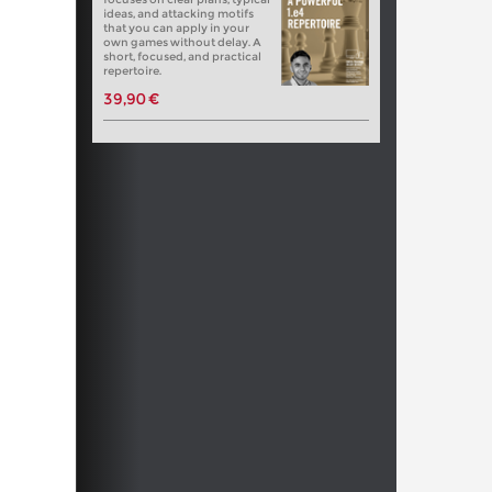
ideas, and attacking motifs
that you can apply in your
own games without delay. A
short, focused, and practical
repertoire.
39,90 €