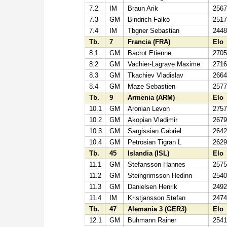
7.2
IM
Braun Arik
256
7.3
GM
Bindrich Falko
251
7.4
IM
Tbgner Sebastian
244
Tb.
7
Francia (FRA)
Elo
8.1
GM
Bacrot Etienne
270
8.2
GM
Vachier-Lagrave Maxime
271
8.3
GM
Tkachiev Vladislav
266
8.4
GM
Maze Sebastien
257
Tb.
9
Armenia (ARM)
Elo
10.1
GM
Aronian Levon
275
10.2
GM
Akopian Vladimir
267
10.3
GM
Sargissian Gabriel
264
10.4
GM
Petrosian Tigran L
262
Tb.
45
Islandia (ISL)
Elo
11.1
GM
Stefansson Hannes
257
11.2
GM
Steingrimsson Hedinn
254
11.3
GM
Danielsen Henrik
249
11.4
IM
Kristjansson Stefan
247
Tb.
47
Alemania 3 (GER3)
Elo
12.1
GM
Buhmann Rainer
254