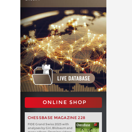
ONLINE SHOP
CHESSBASE MAGAZINE 228
FIDE Grand Swiss 2025 with
analyses by Giri, Blübaum and
many others. Opening videos