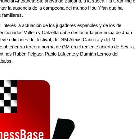
ndial Antoaneta Stefanova de Bulgaria, a la sueca Pia Cramling o
ntar la ausencia de la campeona del mundo Hou Yifan que ha
 familiares.
interés la actuación de los jugadores españoles y de los de
ncionados Vallejo y Calzetta cabe destacar la presencia de Juan
eve ediciones del festival, del GM Alexis Cabrera y del MI
obtener su tercera norma de GM en el reciente abierto de Sevilla.
ntinos Rubén Felgaer, Pablo Lafuente y Damián Lemos del
Ábalos.