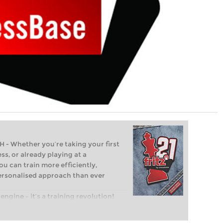
Whether you’re taking your first
ss, or already playing at a
ou can train more efficiently,
personalised approach than ever
engine – it’s a training revolution!
t steps into the world of club chess,
ent level: with FRITZ, you can train