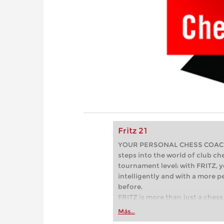
Fritz 21
YOUR PERSONAL CHESS COACH - 
steps into the world of club che
tournament level: with FRITZ, y
intelligently and with a more 
before.
FRITZ is more than just a chess 
Whether you’re taking your firs
Más...
or already playing at a tournam