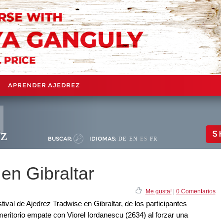
APRENDER AJEDREZ
ez
S
BUSCAR:
IDIOMAS:
DE
EN
ES
FR
en Gibraltar
Me gusta!
|
0 Comentarios
tival de Ajedrez Tradwise en Gibraltar, de los participantes
ritorio empate con Viorel Iordanescu (2634) al forzar una