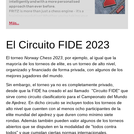
intelligently and with a more personalised
approach than ever before.
FRITZ is more than just a chess engine – it’s a
training revolution! Whether you’re taking your
first steps into the world of club chess, or already
Más...
playing at a tournament level: with FRITZ, you can
train more efficiently, intelligently and with a
more personalised approach than ever before.
El Circuito FIDE 2023
El torneo
Norway Chess 2023
, por ejemplo, al igual que la
mayoría de los torneos de elite, es un torneo de alto nivel,
organizado y financiado de forma privada, con algunos de los
mejores jugadores del mundo.
Sin embargo, el torneo ya no es completamente privado,
desde que la FIDE ha creado el así llamado "Circuito FIDE" que
sirve como circuito clasificatorio para el Campeonato del Mundo
de Ajedrez. En dicho circuito se incluyen todos los torneos de
alto nivel que cuenten con al menos ocho participantes de la
elite mundial del ajedrez y que duren como mínimo siete
rondas. Además también pueden valor algunos de los torneos
abiertos que se disputen en la modalidad de "todos contra
todos" y que cumplan ciertas normas internacionales.