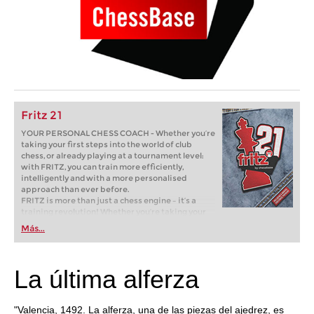
Fritz 21
YOUR PERSONAL CHESS COACH - Whether you’re
taking your first steps into the world of club
chess, or already playing at a tournament level:
with FRITZ, you can train more efficiently,
intelligently and with a more personalised
approach than ever before.
FRITZ is more than just a chess engine – it’s a
training revolution! Whether you’re taking your
first steps into the world of club chess, or already
Más...
playing at a tournament level: with FRITZ, you can
train more efficiently, intelligently and with a
more personalised approach than ever before.
La última alferza
"Valencia, 1492. La alferza, una de las piezas del ajedrez, es