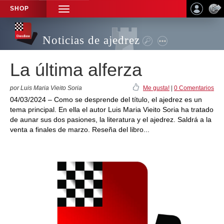
SHOP
TOGGLE
NAVIGATION
Noticias de ajedrez
La última alferza
por Luis Maria Vieito Soria
Me gusta!
|
0 Comentarios
04/03/2024 – Como se desprende del título, el ajedrez es un
tema principal. En ella el autor Luis Maria Vieito Soria ha tratado
de aunar sus dos pasiones, la literatura y el ajedrez. Saldrá a la
venta a finales de marzo. Reseña del libro...