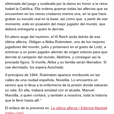
eliminada del juego y sustituida por la dama en honor a la reina
Isabel la Católica. Ella ordena quemar todas las alferzas que se
encuentren en los reinos cristianos menos una, en la que hace
grabar su escudo real en la base, así como que, a partir de ese
momento, esté en posesión del mejor jugador del mundo, que
deberá entregarla a quien le derrote.
En pleno auge del nazismo, el III Reich anda detrás de esa
última alferza. Obligan a Akiba Rubinstein, uno de los mejores
jugadores del mundo, judío y prisionero en el gueto de Lodz, a
entrenar a un joven jugador alemán de origen estonio para que
derrote al campeón del mundo, Alekhine, y conseguir así la
preciada figura. Si triunfa, Akiba y su familia serán liberados. Si
cae derrotado, los espera Auschwitz.
A principios de 1944, Rubinstein aparece moribundo en las
calles de una ciudad española, Novelda. Lo encuentra un
sereno que lo lleva a la enfermería de la prisión donde salvarán
su vida. En ella, trabará amistad con el alcaide, Manuel
Mansilla, a quien contará, y también a nosotros, toda la historia
que le llevó hasta allí."
El enlace de la preventa es:
La última alferza | Editorial Mankell
(odoo.com)