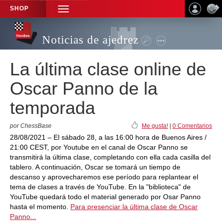
SHOP
TOGGLE
NAVIGATION
Noticias de ajedrez
La última clase online de
Oscar Panno de la
temporada
por ChessBase
Me gusta!
|
0 Comentarios
28/08/2021 – El sábado 28, a las 16:00 hora de Buenos Aires /
21:00 CEST, por Youtube en el canal de Oscar Panno se
transmitirá la última clase, completando con ella cada casilla del
tablero. A continuación, Oscar se tomará un tiempo de
descanso y aprovecharemos ese período para replantear el
tema de clases a través de YouTube. En la "biblioteca" de
YouTube quedará todo el material generado por Osar Panno
hasta el momento.
Para presenciar la última clase de Oscar
Panno...