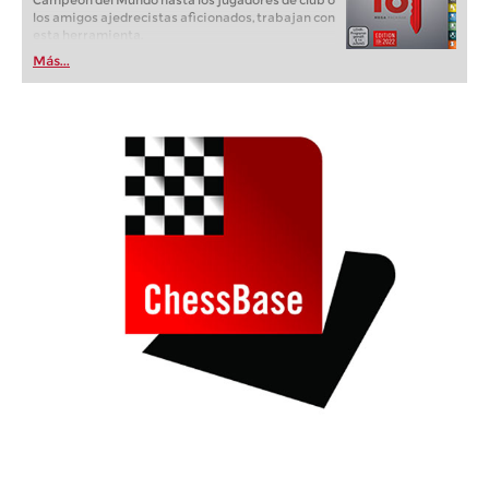
Campeón del Mundo hasta los jugadores de club o
los amigos ajedrecistas aficionados, trabajan con
esta herramienta.
Más...