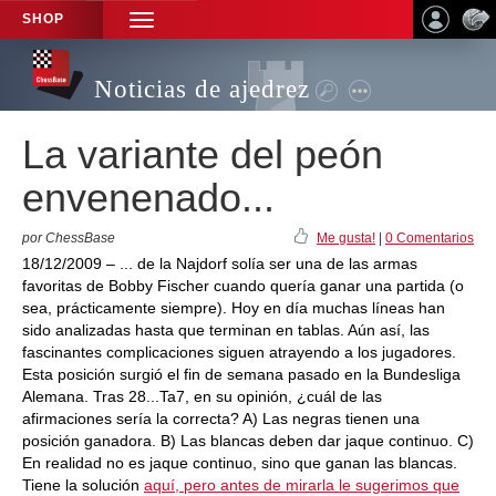
SHOP
TOGGLE
NAVIGATION
Noticias de ajedrez
La variante del peón
envenenado...
por ChessBase
Me gusta!
|
0 Comentarios
18/12/2009 – ... de la Najdorf solía ser una de las armas
favoritas de Bobby Fischer cuando quería ganar una partida (o
sea, prácticamente siempre). Hoy en día muchas líneas han
sido analizadas hasta que terminan en tablas. Aún así, las
fascinantes complicaciones siguen atrayendo a los jugadores.
Esta posición surgió el fin de semana pasado en la Bundesliga
Alemana. Tras 28...Ta7, en su opinión, ¿cuál de las
afirmaciones sería la correcta? A) Las negras tienen una
posición ganadora. B) Las blancas deben dar jaque continuo. C)
En realidad no es jaque continuo, sino que ganan las blancas.
Tiene la solución
aquí, pero antes de mirarla le sugerimos que